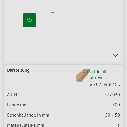
Artikeldetails
öffnen
ab 0,169 €
/ St.
577.030
300
50 × 50
3