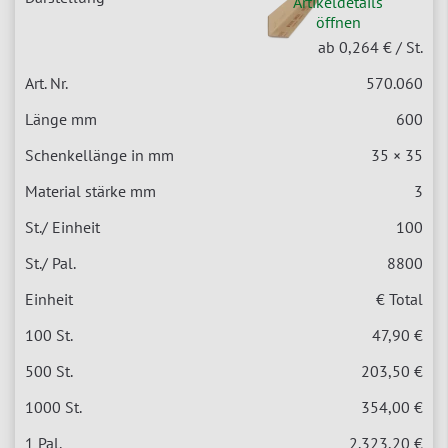
Artikeldetails
öffnen
ab 0,264 €
/ St.
570.060
600
35 × 35
3
100
8800
€ Total
47,90 €
203,50 €
354,00 €
2.323,20 €