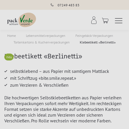
07249 483 83
Navigation umschal
Suche
Home
Lebensmittelverpackungen
Feingebäck-Verpackungen
Tortenkartons & Kuchenverpackungen
Klebeetikett «Berlinetti»
Klebeetikett «Berlinetti»
neu
selbstklebend – aus Papier mit samtigem Mattlack
mit Schriftzug «bite.smile.repeat.»
zum Verzieren & Verschließen
Die hochwertigen Selbstklebeetiketten aus Papier verleihen
Ihren Verpackungen sofort mehr Wertigkeit. Im rechteckigen
Format setzen sie starke Akzente auf unbedruckten Kartons
und eignen sich ideal zum Verzieren oder sicheren
Verschließen. Pro Rolle wechseln vier moderne Farben.