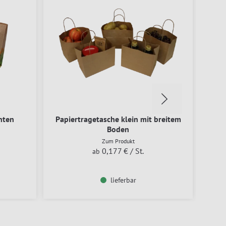
nten
Papiertragetasche klein mit breitem
Papi
Boden
Zum Produkt
0,177 €
/ St.
ab
lieferbar