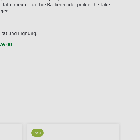
faltenbeutel für Ihre Bäckerei oder praktische Take-
ngen.
lität und Eignung.
76 00
.
neu
neu