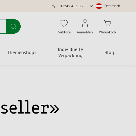
Store
Österreich
07249 483 83
auswählen
Suche
Merkliste
Anmelden
Warenkorb
Individuelle
Themenshops
Blog
Verpackung
pseller»