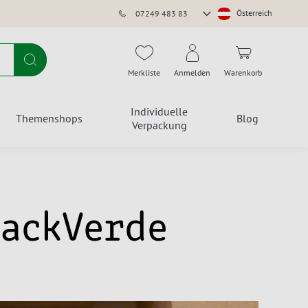
Store
Österreich
07249 483 83
auswählen
Suche
Merkliste
Anmelden
Warenkorb
Individuelle
Themenshops
Blog
Verpackung
packVerde