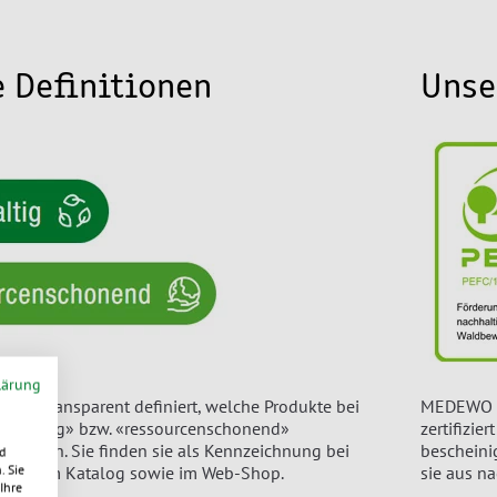
 Definitionen
Unse
lärung
r und transparent definiert, welche Produkte bei
MEDEWO i
achhaltig» bzw. «ressourcenschonend»
zertifizie
 werden. Sie finden sie als Kennzeichnung bei
bescheini
d
. Sie
ukten im Katalog sowie im Web-Shop.
sie aus n
Ihre