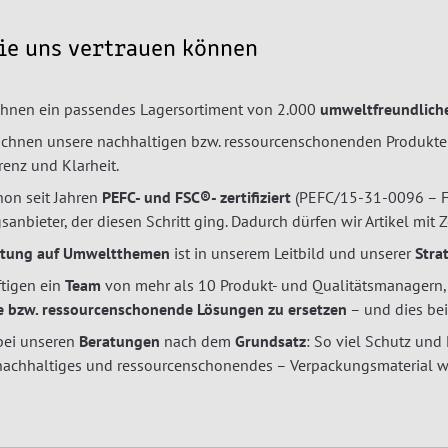
e uns vertrauen können
 Ihnen ein passendes Lagersortiment von 2.000
umweltfreundliche
ichnen unsere nachhaltigen bzw. ressourcenschonenden Produkt
renz und Klarheit.
hon seit Jahren
PEFC- und FSC®- zertifiziert
(PEFC/15-31-0096 – F
anbieter, der diesen Schritt ging. Dadurch dürfen wir Artikel mit
htung auf Umweltthemen
ist in unserem Leitbild und unserer
Stra
ftigen ein
Team
von mehr als 10 Produkt- und Qualitätsmanagern, 
e bzw. ressourcenschonende Lösungen zu ersetzen
– und dies bei
bei unseren
Beratungen
nach dem
Grundsatz
: So viel Schutz und
nachhaltiges und ressourcenschonendes – Verpackungsmaterial wi