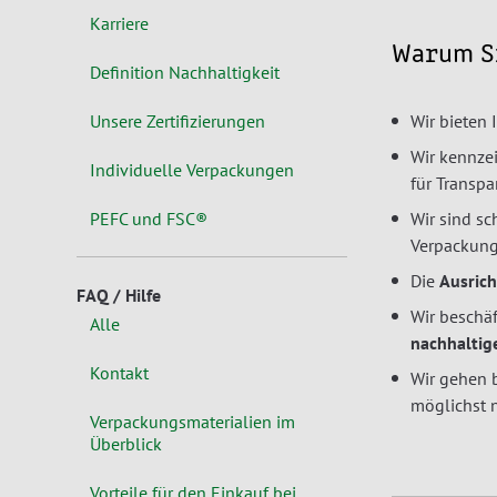
Karriere
Warum Si
Definition Nachhaltigkeit
Unsere Zertifizierungen
Wir bieten
Wir kennze
Individuelle Verpackungen
für Transpa
PEFC und FSC®
Wir sind sc
Verpackungs
Die
Ausric
FAQ / Hilfe
Wir beschä
Alle
nachhaltig
Kontakt
Wir gehen 
möglichst 
Verpackungsmaterialien im
Überblick
Vorteile für den Einkauf bei