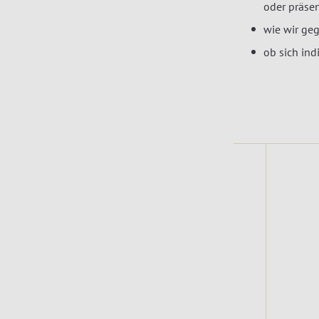
oder präsen
wie wir ge
ob sich in