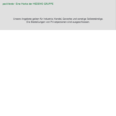
packVerde - Eine Marke der MEDEWO GRUPPE
Unsere Angebote gelten für Industrie, Handel, Gewerbe und sonstige Selbstständige.
Die Bestellungen von Privatpersonen sind ausgeschlossen.