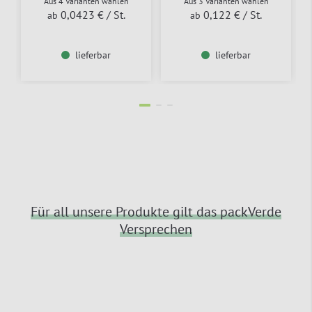
Aus 4 Varianten wählen
Aus 3 Varianten wählen
0,0423 €
/ St.
0,122 €
/ St.
ab
ab
lieferbar
lieferbar
Für all unsere Produkte gilt das packVerde
Versprechen