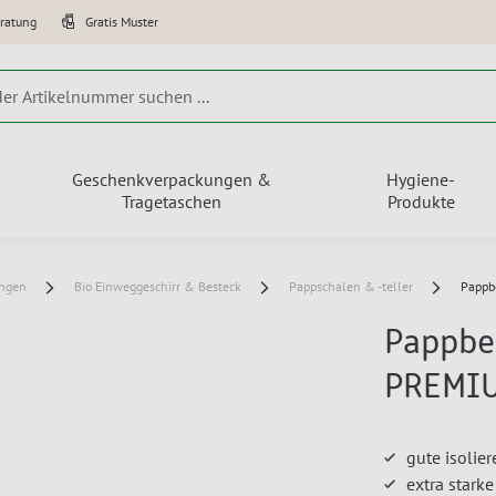
eratung
Gratis Muster
Geschenkverpackungen &
Hygiene-
Tragetaschen
Produkte
ungen
Bio Einweggeschirr & Besteck
Pappschalen & -teller
Pappb
Pappbe
PREMI
gute isolie
extra stark