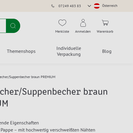
Store
Österreich
07249 483 83
auswählen
Suche
Merkliste
Anmelden
Warenkorb
Individuelle
Themenshops
Blog
Verpackung
echer/Suppenbecher braun PREMIUM
cher/Suppenbecher braun
UM
rende Eigenschaften
e Pappe – mit hochwertig verschweißten Nähten