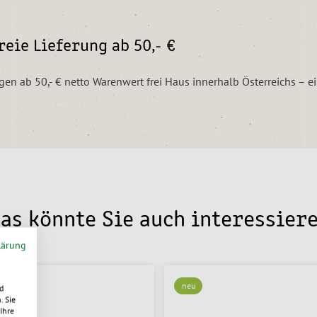
eie Lieferung ab 50,- €
ngen ab 50,- € netto Warenwert frei Haus innerhalb Österreichs – 
as könnte Sie auch interessier
lärung
neu
d
. Sie
Ihre