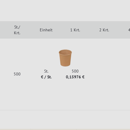
St./
Einheit
1 Krt.
2 Krt.
4
Krt.
St.
500
500
€ / St.
0,15976 €