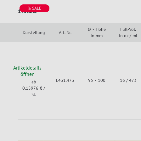
% SALE
1 Artikel
Ø × Höhe
Füll-Vol.
Darstellung
Art. Nr.
in mm
in oz / ml
Artikeldetails
öffnen
L431.473
95 × 100
16 / 473
ab
0,15976 €
/
St.