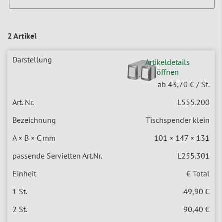
2 Artikel
Artikeldetails
öffnen
ab 43,70 €
/ St.
L555.200
Tischspender klein
101 × 147 × 131
L255.301
€ Total
49,90 €
90,40 €