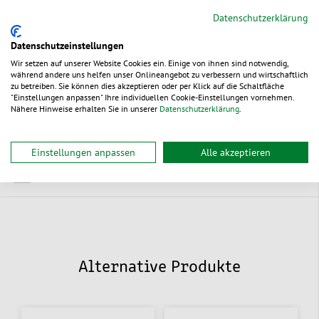
Tischspender groß
(Art.-Nr. L555.300)
Datenschutzerklärung
Größe 105 x 311 x 134 mm (L x B x H)
Datenschutzeinstellungen
für ca. 275 Servietten
Wir setzen auf unserer Website Cookies ein. Einige von ihnen sind notwendig,
während andere uns helfen unser Onlineangebot zu verbessern und wirtschaftlich
zu betreiben. Sie können dies akzeptieren oder per Klick auf die Schaltfläche
"Einstellungen anpassen" Ihre individuellen Cookie-Einstellungen vornehmen.
Nähere Hinweise erhalten Sie in unserer
Datenschutzerklärung
.
Zur Bestelltabelle ↑
Beratung anfordern
Einstellungen anpassen
Alle akzeptieren
Dokumente
Alternative Produkte