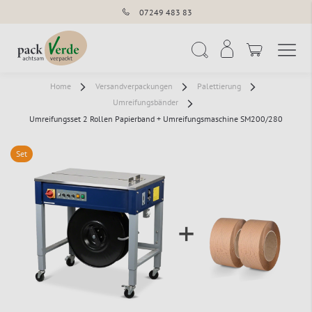
07249 483 83
Navigation umschal
Suche
Home
Versandverpackungen
Palettierung
Umreifungsbänder
Umreifungsset 2 Rollen Papierband + Umreifungsmaschine SM200/280
Set