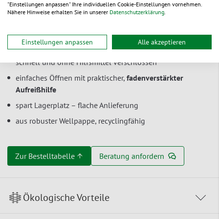
"Einstellungen anpassen" Ihre individuellen Cookie-Einstellungen vornehmen.
an
Nähere Hinweise erhalten Sie in unserer
Datenschutzerklärung
.
leicht zu befüllen und zu entnehmen dank der flexiblen
Öffnung
Einstellungen anpassen
Alle akzeptieren
extra starker
Hotmelt-Selbstklebeverschluss
– Karton ist
schnell und ohne Hilfsmittel verschlossen
einfaches Öffnen mit praktischer,
fadenverstärkter
Aufreißhilfe
spart Lagerplatz – flache Anlieferung
aus robuster Wellpappe, recyclingfähig
Zur Bestelltabelle ↑
Beratung anfordern
Ökologische Vorteile