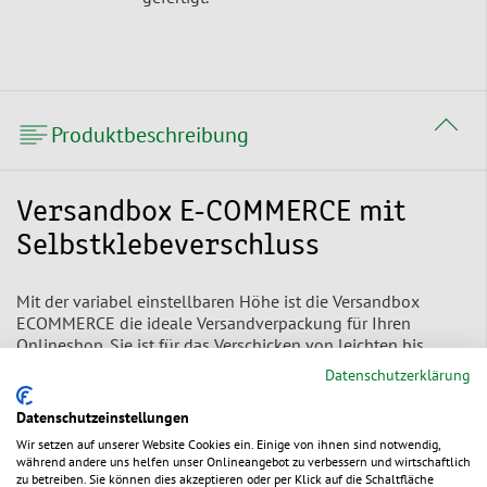
Produktbeschreibung
Versandbox E-COMMERCE mit
Selbstklebeverschluss
Mit der variabel einstellbaren Höhe ist die Versandbox
ECOMMERCE die ideale Versandverpackung für Ihren
Onlineshop. Sie ist für das Verschicken von leichten bis
mittelschweren, flachen Gegenständen aber auch größeren
Datenschutzerklärung
Gütern geeignet. Der stabile, höhenvariable Versandkarton
lässt sich dank Selbstklebestreifen schnell verschließen und
Datenschutzeinstellungen
mit Aufreißfaden öffnen.
Wir setzen auf unserer Website Cookies ein. Einige von ihnen sind notwendig,
während andere uns helfen unser Onlineangebot zu verbessern und wirtschaftlich
variable Füllhöhe
– bis 70 mm, passt sich ihrem Produkt
zu betreiben. Sie können dies akzeptieren oder per Klick auf die Schaltfläche