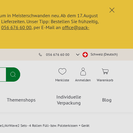
x
trum in Meisterschwanden neu. Ab dem 17. August
erzeiten. Unser Tipp: Bestellen Sie frühzeitig,
r
056 676 60 00
, per E-Mail an
office@pack-
Store
Schweiz (Deutsch)
056 676 60 00
auswählen
Suche
Merkliste
Anmelden
Warenkorb
Individuelle
Themenshops
Blog
Verpackung
1/AirWave2 Sets - 4 Rollen Füll- bzw. Polsterkissen + Gerät