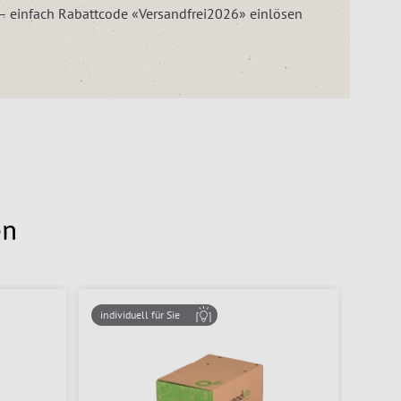
z – einfach Rabattcode «Versandfrei2026» einlösen
en
individuell für Sie
Set