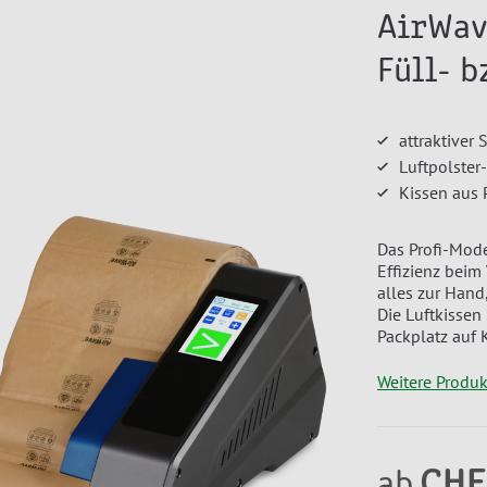
AirWav
Füll- b
attraktiver
Luftpolster
Kissen aus 
Das Profi-Mode
Effizienz beim
alles zur Hand
Die Luftkissen
Packplatz auf 
Weitere Produ
CHF
ab