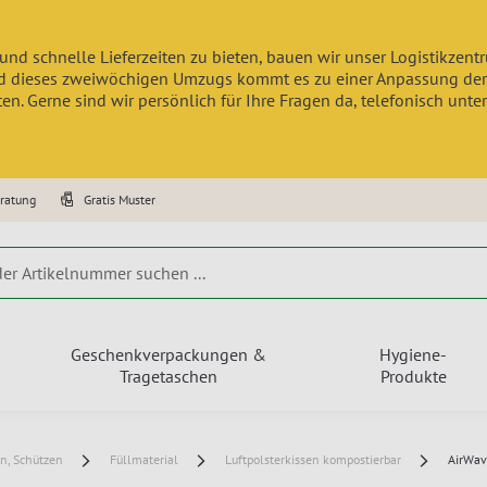
und schnelle Lieferzeiten zu bieten, bauen wir unser Logistikzen
 dieses zweiwöchigen Umzugs kommt es zu einer Anpassung der Lief
n. Gerne sind wir persönlich für Ihre Fragen da, telefonisch unte
eratung
Gratis Muster
Geschenkverpackungen &
Hygiene-
Tragetaschen
Produkte
rn, Schützen
Füllmaterial
Luftpolsterkissen kompostierbar
AirWave