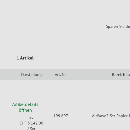
Sparen Sie du
1 Artikel
Darstellung
Art. Nr.
Bezeichn
Artikeldetails
öffnen
199.697
AirWave2 Set Papier-L
ab
CHF 3’142.00
/ Set