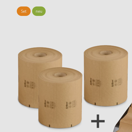
Set
neu