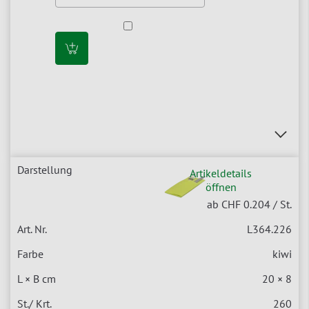
Artikeldetails
öffnen
ab CHF 0.204
/ St.
L364.226
kiwi
20 × 8
260