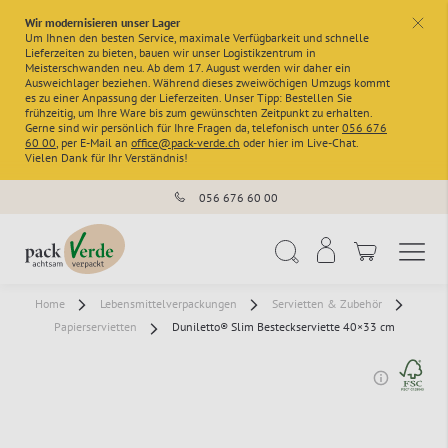
Wir modernisieren unser Lager
x
Um Ihnen den besten Service, maximale Verfügbarkeit und schnelle
Lieferzeiten zu bieten, bauen wir unser Logistikzentrum in
Meisterschwanden neu. Ab dem 17. August werden wir daher ein
Ausweichlager beziehen. Während dieses zweiwöchigen Umzugs kommt
es zu einer Anpassung der Lieferzeiten. Unser Tipp: Bestellen Sie
frühzeitig, um Ihre Ware bis zum gewünschten Zeitpunkt zu erhalten.
Gerne sind wir persönlich für Ihre Fragen da, telefonisch unter
056 676
60 00
, per E-Mail an
office@pack-verde.ch
oder hier im Live-Chat.
Vielen Dank für Ihr Verständnis!
056 676 60 00
Navigation umschal
Suche
Home
Lebensmittelverpackungen
Servietten & Zubehör
Papierservietten
Duniletto® Slim Besteckserviette 40×33 cm