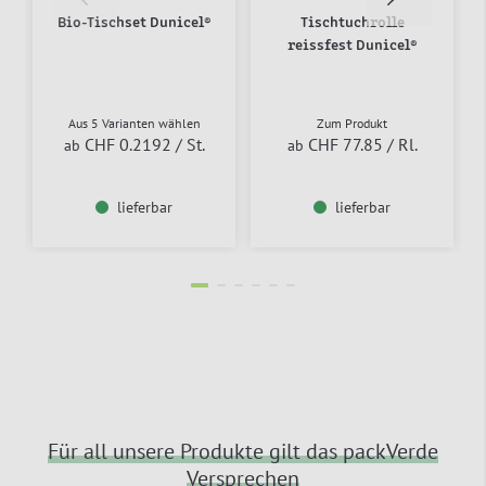
Bio-Tischset Dunicel®
Tischtuchrolle
reissfest Dunicel®
Aus 5 Varianten wählen
Zum Produkt
CHF 0.2192
/ St.
CHF 77.85
/ Rl.
ab
ab
lieferbar
lieferbar
Für all unsere Produkte gilt das packVerde
Versprechen