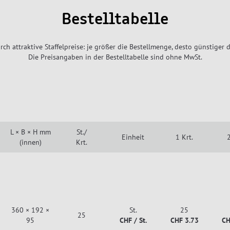
Bestelltabelle
rch attraktive Staffelpreise: je größer die Bestellmenge, desto günstiger d
Die Preisangaben in der Bestelltabelle sind ohne MwSt.
L × B × H mm
St./
Einheit
1 Krt.
2
(innen)
Krt.
360 × 192 ×
St.
25
25
95
CHF / St.
CHF 3.73
CH