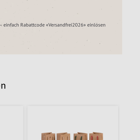
z – einfach Rabattcode «Versandfrei2026» einlösen
en
% SAL