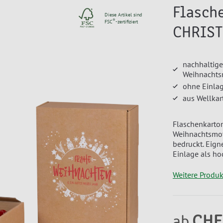
Flasch
Diese Artikel sind
®
FSC
-zertifiziert
CHRIST
nachhaltige
Weihnachts
ohne Einlag
aus Wellkar
Flaschenkarton
Weihnachtsmot
bedruckt. Eign
Einlage als h
Weitere Produ
CHF
ab