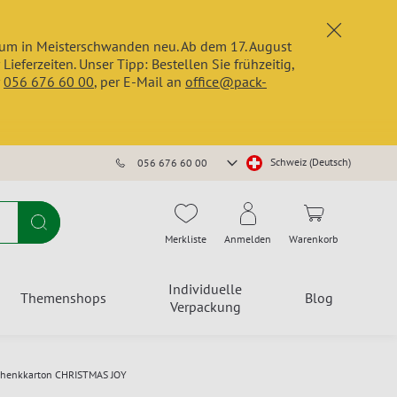
x
trum in Meisterschwanden neu. Ab dem 17. August
erzeiten. Unser Tipp: Bestellen Sie frühzeitig,
r
056 676 60 00
, per E-Mail an
office@pack-
Store
Schweiz (Deutsch)
056 676 60 00
auswählen
Suche
Merkliste
Anmelden
Warenkorb
Individuelle
Themenshops
Blog
Verpackung
chenkkarton CHRISTMAS JOY