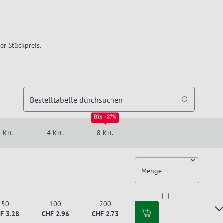
er Stückpreis.
Bestelltabelle durchsuchen
Bis -27%
 Krt.
4 Krt.
8 Krt.
Menge
50
100
200
F 3.28
CHF 2.96
CHF 2.73