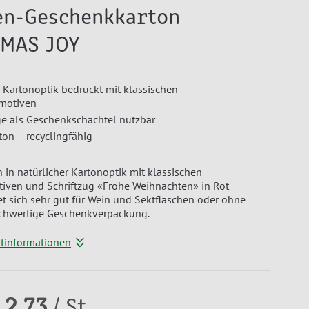
en-Geschenkkarton
MAS JOY
 Kartonoptik bedruckt mit klassischen
motiven
e als Geschenkschachtel nutzbar
ton – recyclingfähig
 in natürlicher Kartonoptik mit klassischen
iven und Schriftzug «Frohe Weihnachten» in Rot
et sich sehr gut für Wein und Sektflaschen oder ohne
ochwertige Geschenkverpackung.
ktinformationen
 2.73
/ St.