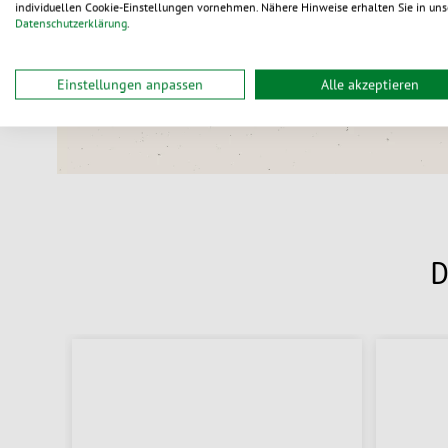
individuellen Cookie-Einstellungen vornehmen. Nähere Hinweise erhalten Sie in uns
Datenschutzerklärung
.
Versandkostenfr
Wir liefern alle Bestell
Einstellungen anpassen
Alle akzeptieren
(gültig bis 13.08.2026).
D