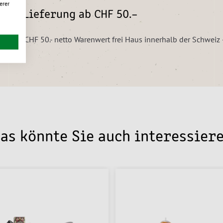
erer
eie Lieferung ab CHF 50.–
ungen ab CHF 50.- netto Warenwert frei Haus innerhalb der Schwei
as könnte Sie auch interessier