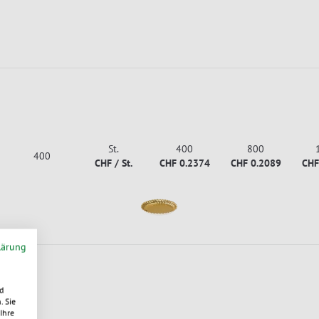
St.
400
800
400
CHF / St.
CHF 0.2374
CHF 0.2089
CHF
lärung
d
. Sie
Ihre