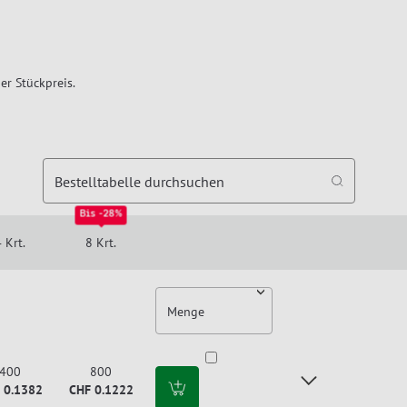
er Stückpreis.
Bestelltabelle durchsuchen
Bis -28%
 Krt.
8 Krt.
Menge
400
800
 0.1382
CHF 0.1222