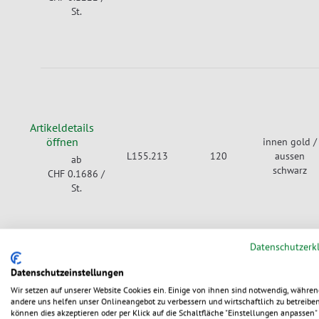
St.
Artikeldetails
öffnen
innen gold /
L155.213
120
aussen
ab
schwarz
CHF 0.1686
/
St.
Datenschutzerk
Datenschutzeinstellungen
Wir setzen auf unserer Website Cookies ein. Einige von ihnen sind notwendig, währen
andere uns helfen unser Onlineangebot zu verbessern und wirtschaftlich zu betreiben
Artikeldetails
können dies akzeptieren oder per Klick auf die Schaltfläche "Einstellungen anpassen" 
öffnen