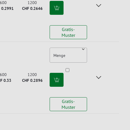
600
1200
 0.2991
CHF 0.2646
Gratis-
Muster
Menge
600
1200
F 0.33
CHF 0.2896
Gratis-
Muster