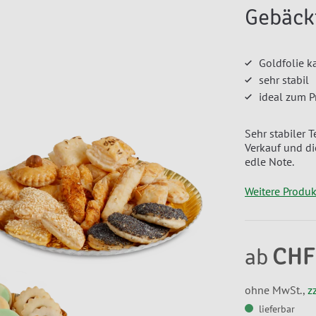
Gebäck
Goldfolie k
sehr stabil
ideal zum P
Sehr stabiler T
Verkauf und die
edle Note.
Weitere Produ
CHF
ab
ohne MwSt.,
z
lieferbar