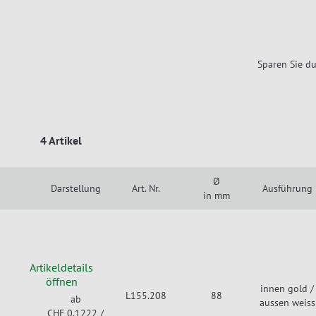
Sparen Sie du
4 Artikel
Ø
Darstellung
Art. Nr.
Ausführung
in mm
Artikeldetails
öffnen
innen gold /
L155.208
88
ab
aussen weiss
CHF 0.1222
/