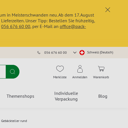
x
trum in Meisterschwanden neu. Ab dem 17. August
erzeiten. Unser Tipp: Bestellen Sie frühzeitig,
r
056 676 60 00
, per E-Mail an
office@pack-
Store
Schweiz (Deutsch)
056 676 60 00
auswählen
Suche
Merkliste
Anmelden
Warenkorb
Individuelle
Themenshops
Blog
Verpackung
Gebäckteller rund