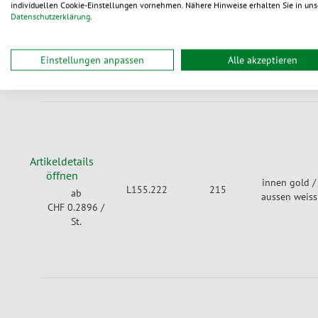
individuellen Cookie-Einstellungen vornehmen. Nähere Hinweise erhalten Sie in uns
innen gold /
L155.218
185
ab
Datenschutzerklärung
.
aussen weiss
CHF 0.2646
/
St.
Einstellungen anpassen
Alle akzeptieren
Artikeldetails
öffnen
innen gold /
L155.222
215
ab
aussen weiss
CHF 0.2896
/
St.