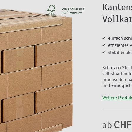
Kanten
Diese Artikel sind
®
FSC
-zertifiziert
Vollka
einfach sch
effizientes
stabil & ök
Schützen Sie I
selbsthaftende
Innenseiten ha
und ermöglich
Weitere Produ
CHF
ab