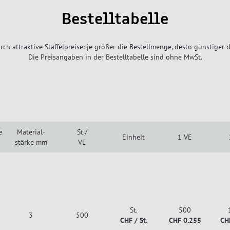
Bestelltabelle
rch attraktive Staffelpreise: je größer die Bestellmenge, desto günstiger d
Die Preisangaben in der Bestelltabelle sind ohne MwSt.
e
Material-
St./
Einheit
1 VE
stärke mm
VE
St.
500
3
500
CHF / St.
CHF 0.255
CH