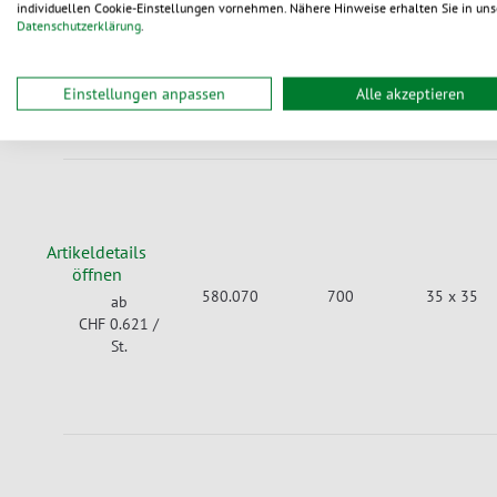
individuellen Cookie-Einstellungen vornehmen. Nähere Hinweise erhalten Sie in uns
580.050
500
35 x 35
ab
Datenschutzerklärung
.
CHF 0.428
/
St.
Einstellungen anpassen
Alle akzeptieren
Artikeldetails
öffnen
580.070
700
35 x 35
ab
CHF 0.621
/
St.