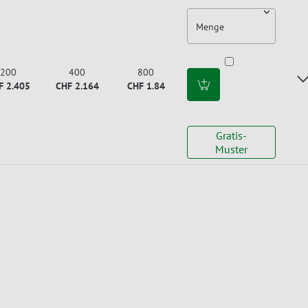
Menge
200
400
800
F 2.405
CHF 2.164
CHF 1.84
Gratis-
Muster