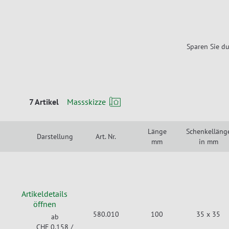
Sparen Sie du
7 Artikel
Massskizze
Länge
Schenkelläng
Darstellung
Art. Nr.
mm
in mm
Artikeldetails
öffnen
580.010
100
35 x 35
ab
CHF 0.158
/