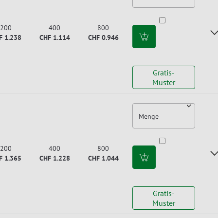
200
400
800
F 1.238
CHF 1.114
CHF 0.946
Gratis-
Muster
Menge
200
400
800
F 1.365
CHF 1.228
CHF 1.044
Gratis-
Muster