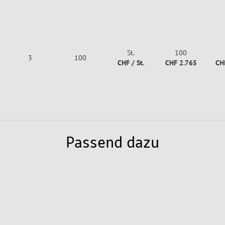
St.
100
3
100
CHF / St.
CHF 2.765
CH
Passend dazu