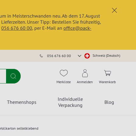
x
trum in Meisterschwanden neu. Ab dem 17. August
erzeiten. Unser Tipp: Bestellen Sie frühzeitig,
r
056 676 60 00
, per E-Mail an
office@pack-
Store
Schweiz (Deutsch)
056 676 60 00
auswählen
Suche
Merkliste
Anmelden
Warenkorb
Individuelle
Themenshops
Blog
Verpackung
Vollkarton selbstklebend