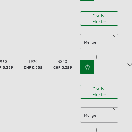
Gratis-
Muster
Menge
960
1920
3840
F 0.339
CHF 0.305
CHF 0.259
Gratis-
Muster
Menge