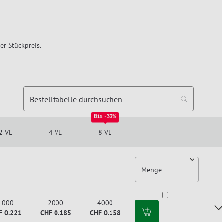
er Stückpreis.
Bestelltabelle durchsuchen
Bis -33%
2 VE
4 VE
8 VE
Menge
1000
2000
4000
F 0.221
CHF 0.185
CHF 0.158