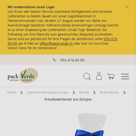
Wir modernisieren unser Lager
x
Um Ihnen den besten Service, maximale Verfügbarkeit und schnelle
Lieferzeiten zu bieten, bauen wir unser Logistikzentrum in
Meisterschwanden neu. Ab dem 17. August werden wir daher ein
Ausweichlager beziehen. Während dieses zweiwöchigen Umzugs kommt
es zu einer Anpassung der Lieferzeiten. Unser Tipp: Bestellen Sie
frühzeitig, um Ihre Ware bis zum gewünschten Zeitpunkt zu erhalten.
Gerne sind wir persönlich für Ihre Fragen da, telefonisch unter
056 676
60 00
, per E-Mail an
office@pack-verde.ch
oder hier im Live-Chat.
Vielen Dank für Ihr Verständnis!
056 676 60 00
Navigation umschal
Suche
Home
Lebensmittelverpackungen
Beutel
Bodenbeutel
Kreuzbodenbeutel aus Zellglas