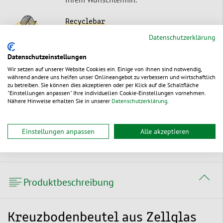
Recyclebar
Unsere Produkte lassen sich als
Datenschutzerklärung
Einstoffverpackungen umweltschonend
Datenschutzeinstellungen
entsorgen oder recyceln.
Wir setzen auf unserer Website Cookies ein. Einige von ihnen sind notwendig,
während andere uns helfen unser Onlineangebot zu verbessern und wirtschaftlich
Nachwachsender Rohstoff
zu betreiben. Sie können dies akzeptieren oder per Klick auf die Schaltfläche
"Einstellungen anpassen" Ihre individuellen Cookie-Einstellungen vornehmen.
Unser Produkte sind aus einem
Nähere Hinweise erhalten Sie in unserer
Datenschutzerklärung
.
ursprünglich nachwachsendem Rohstoff
gefertigt.
Einstellungen anpassen
Alle akzeptieren
Produktbeschreibung
Kreuzbodenbeutel aus Zellglas