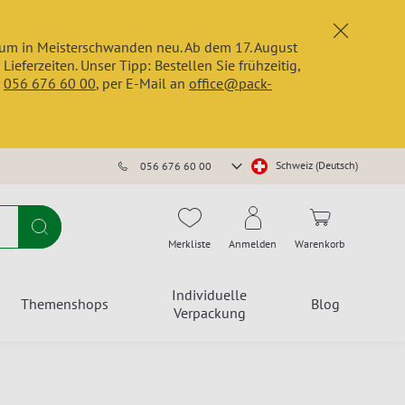
x
trum in Meisterschwanden neu. Ab dem 17. August
erzeiten. Unser Tipp: Bestellen Sie frühzeitig,
r
056 676 60 00
, per E-Mail an
office@pack-
Store
Schweiz (Deutsch)
056 676 60 00
auswählen
Suche
Merkliste
Anmelden
Warenkorb
Individuelle
Themenshops
Blog
Verpackung