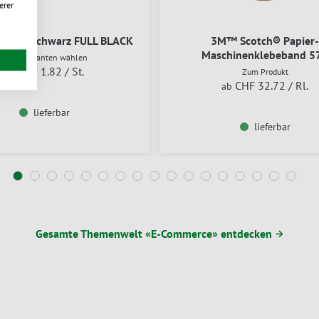
erer
achtel schwarz FULL BLACK
3M™ Scotch® Papier-
Maschinenklebeband 5
Aus 7 Varianten wählen
CHF 1.82
/ St.
ab
Zum Produkt
CHF 32.72
/ Rl.
ab
lieferbar
lieferbar
Gesamte Themenwelt «E-Commerce» entdecken →