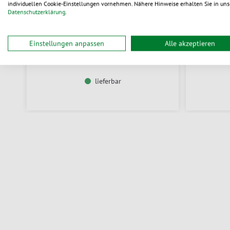
individuellen Cookie-Einstellungen vornehmen. Nähere Hinweise erhalten Sie in uns
Datenschutzerklärung
.
Knüllpapier im Spenderkarton
Stulpsch
Zum Produkt
Einstellungen anpassen
Alle akzeptieren
CHF 45.80
/ St.
ab
lieferbar