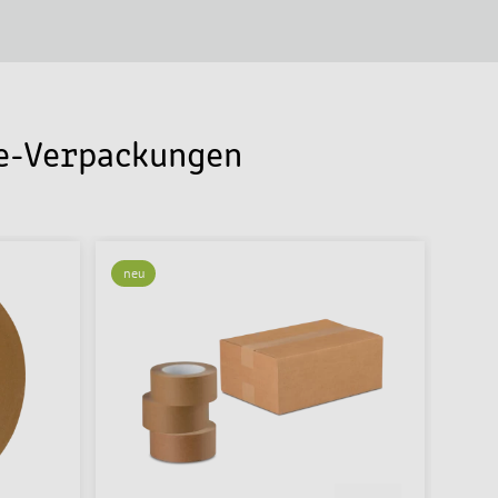
ce-Verpackungen
neu
neu