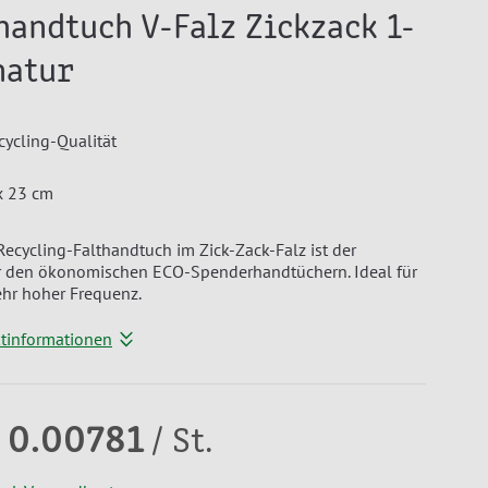
handtuch V-Falz Zickzack 1-
natur
cycling-Qualität
x 23 cm
Recycling-Falthandtuch im Zick-Zack-Falz ist der
er den ökonomischen ECO-Spenderhandtüchern. Ideal für
ehr hoher Frequenz.
ktinformationen
 0.00781
/ St.