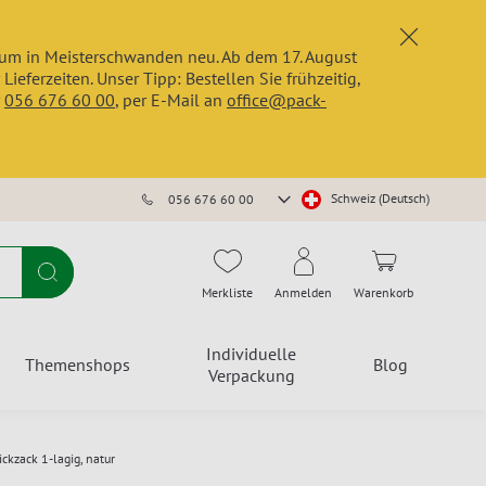
x
trum in Meisterschwanden neu. Ab dem 17. August
erzeiten. Unser Tipp: Bestellen Sie frühzeitig,
r
056 676 60 00
, per E-Mail an
office@pack-
Store
Schweiz (Deutsch)
056 676 60 00
auswählen
Suche
Merkliste
Anmelden
Warenkorb
Individuelle
Themenshops
Blog
Verpackung
ckzack 1-lagig, natur