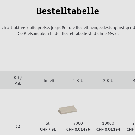
Bestelltabelle
rch attraktive Staffelpreise: je größer die Bestellmenge, desto günstiger d
Die Preisangaben in der Bestelltabelle sind ohne MwSt.
Krt./
Einheit
1 Krt.
2 Krt.
4
Pal.
St.
5000
10000
2
32
CHF / St.
CHF 0.01456
CHF 0.01154
CHF