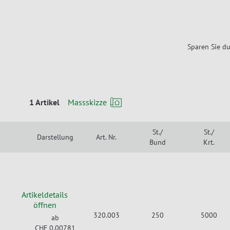
Sparen Sie du
1 Artikel
Massskizze
St./
St./
Darstellung
Art. Nr.
Bund
Krt.
Artikeldetails
öffnen
320.003
250
5000
ab
CHF 0.00781