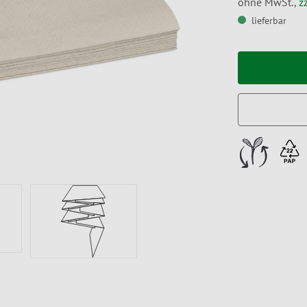
ohne MwSt.,
z
lieferbar