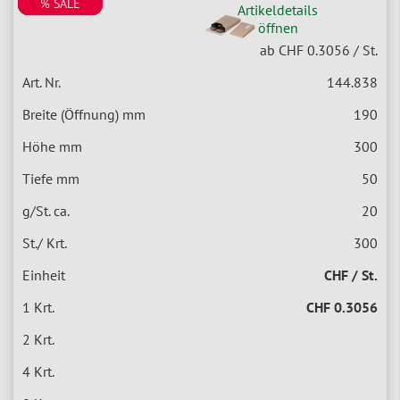
% SALE
% SALE
% SALE
% SALE
Artikeldetails
öffnen
ab CHF 0.3056
/ St.
144.838
190
300
50
20
300
CHF / St.
CHF 0.3056