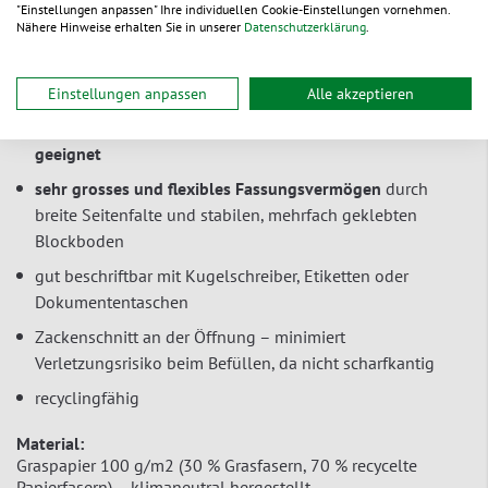
"Einstellungen anpassen" Ihre individuellen Cookie-Einstellungen vornehmen.
die Rücksendung von Waren in der Originalverpackung.
Nähere Hinweise erhalten Sie in unserer
Datenschutzerklärung
.
besonders nachhaltig
– aus hochwertigem Graspapier
Einstellungen anpassen
Alle akzeptieren
mit doppeltem Selbstklebeverschluss
– einfach zu
verschliessen und
für Zweitversand, z. B. Retouren,
geeignet
sehr grosses und flexibles Fassungsvermögen
durch
breite Seitenfalte und stabilen, mehrfach geklebten
Blockboden
gut beschriftbar mit Kugelschreiber, Etiketten oder
Dokumententaschen
Zackenschnitt an der Öffnung – minimiert
Verletzungsrisiko beim Befüllen, da nicht scharfkantig
recyclingfähig
Material:
Graspapier 100 g/m2 (30 % Grasfasern, 70 % recycelte
Papierfasern) – klimaneutral hergestellt