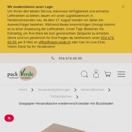
Wir modernisieren unser Lager
x
Um Ihnen den besten Service, maximale Verfügbarkeit und schnelle
Lieferzeiten zu bieten, bauen wir unser Logistikzentrum in
Meisterschwanden neu. Ab dem 17. August werden wir daher ein
Ausweichlager beziehen. Während dieses zweiwöchigen Umzugs kommt
es zu einer Anpassung der Lieferzeiten. Unser Tipp: Bestellen Sie
frühzeitig, um Ihre Ware bis zum gewünschten Zeitpunkt zu erhalten.
Gerne sind wir persönlich für Ihre Fragen da, telefonisch unter
056 676
60 00
, per E-Mail an
office@pack-verde.ch
oder hier im Live-Chat.
Vielen Dank für Ihr Verständnis!
056 676 60 00
Navigation umschal
Suche
Home
Versandverpackungen
Versandtaschen
Faltentaschen
Graspapier-Versandtasche wiederverschliessbar mit Blockboden
%
SALE