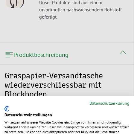
Unser Produkte sind aus einem
ursprünglich nachwachsendem Rohstoff
gefertigt.
Produktbeschreibung
Graspapier-Versandtasche
wiederverschliessbar mit
Blockboden
Datenschutzerklärung
Die wiederverschliessbare Versandtasche aus dem
Datenschutzeinstellungen
nachwachsenden Rohstoff Gras ist dank der Aufreisshilfe
schnell und einfach zu öffnen. Dank doppeltem
Wir setzen auf unserer Website Cookies ein. Einige von ihnen sind notwendig,
während andere uns helfen unser Onlineangebot zu verbessern und wirtschaftlich
Selbstklebeverschluss eignet sich die praktische
zu betreiben. Sie können dies akzeptieren oder per Klick auf die Schaltfläche
Faltentasche von der Grösse sowie vom Format perfekt für