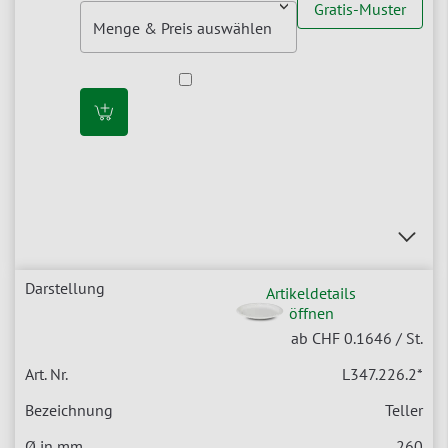
Gratis-Muster
Artikeldetails
öffnen
ab CHF 0.1646
/ St.
L347.226.2
*
Teller
260