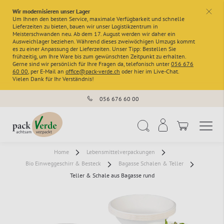
Wir modernisieren unser Lager
x
Um Ihnen den besten Service, maximale Verfügbarkeit und schnelle
Lieferzeiten zu bieten, bauen wir unser Logistikzentrum in
Meisterschwanden neu. Ab dem 17. August werden wir daher ein
Ausweichlager beziehen. Während dieses zweiwöchigen Umzugs kommt
es zu einer Anpassung der Lieferzeiten. Unser Tipp: Bestellen Sie
frühzeitig, um Ihre Ware bis zum gewünschten Zeitpunkt zu erhalten.
Gerne sind wir persönlich für Ihre Fragen da, telefonisch unter
056 676
60 00
, per E-Mail an
office@pack-verde.ch
oder hier im Live-Chat.
Vielen Dank für Ihr Verständnis!
056 676 60 00
Navigation umschal
Suche
Home
Lebensmittelverpackungen
Bio Einweggeschirr & Besteck
Bagasse Schalen & Teller
Teller & Schale aus Bagasse rund