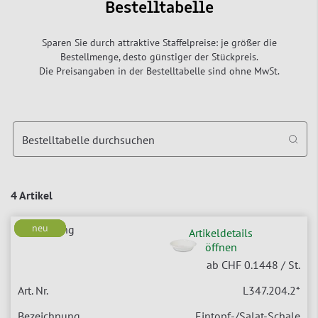
Bestelltabelle
Sparen Sie durch attraktive Staffelpreise: je größer die
Bestellmenge, desto günstiger der Stückpreis.
Die Preisangaben in der Bestelltabelle sind ohne MwSt.
Bestelltabelle durchsuchen
4 Artikel
neu
neu
neu
Artikeldetails
öffnen
ab CHF 0.1448
/ St.
L347.204.2
*
Eintopf-/Salat-Schale