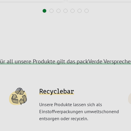
ür all unsere Produkte gilt das packVerde Versprech
Recyclebar
Unsere Produkte lassen sich als
Einstoffverpackungen umweltschonend
entsorgen oder recyceln.