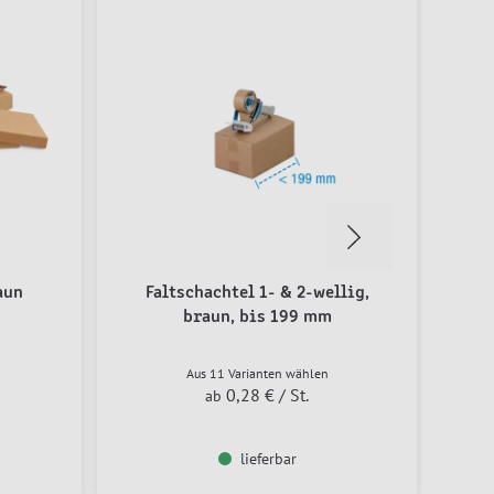
aun
Faltschachtel 1- & 2-wellig,
F
braun, bis 199 mm
Aus 11 Varianten wählen
0,28 €
/ St.
ab
lieferbar