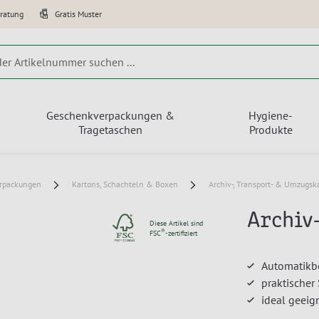
eratung
Gratis Muster
Geschenkverpackungen &
Hygiene-
Tragetaschen
Produkte
erpackungen
Kartons, Schachteln & Boxen
Archiv-, Transport- & Umzugsk
Archiv
Diese Artikel sind
®
FSC
-zertifiziert
Automatikbo
praktischer
ideal geeig