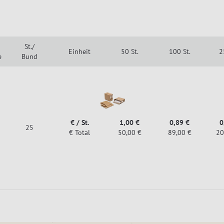
St./
Einheit
50 St.
100 St.
2
e
Bund
€ / St.
1,00 €
0,89 €
0
25
€ Total
50,00 €
89,00 €
20