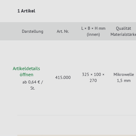
1 Artikel
L × B × H mm
Qualität
Darstellung
Art. Nr.
(innen)
Materialstärk
Artikeldetails
öffnen
325 × 100 ×
Mikrowelle
415.000
270
1,5 mm
ab 0,64 €
/
St.