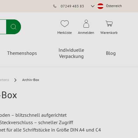
Store
Österreich
07249 483 83
auswählen
Suche
Merkliste
Anmelden
Warenkorb
Individuelle
Themenshops
Blog
Verpackung
artons
Archiv-Box
-Box
den – blitzschnell aufgerichtet
 Steckverschluss – schneller Zugriff
net für alle Schriftstücke in Größe DIN A4 und C4