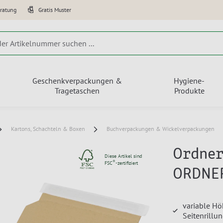
eratung
Gratis Muster
Geschenkverpackungen &
Hygiene-
Tragetaschen
Produkte
Kartons, Schachteln & Boxen
Buchverpackungen & Wickelverpackungen
Ordner
Diese Artikel sind
®
FSC
-zertifiziert
ORDNE
variable Hö
Seitenrillu