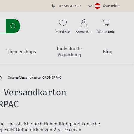
Store
Österreich
07249 483 83
auswählen
Suche
Merkliste
Anmelden
Warenkorb
Individuelle
Themenshops
Blog
Verpackung
Ordner-Versandkarton ORDNERPAC
-Versandkarton
RPAC
he – passt sich durch Höhenrillung und konische
ng exakt Ordnerdicken von 2,5 – 9 cm an