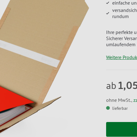
einfache un
versandsic
rundum
Ihre perfekte 
Sicherer Vers
umlaufendem 
Weitere Produ
1,0
ab
ohne MwSt.,
z
lieferbar