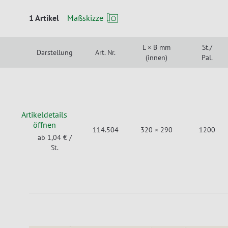
1 Artikel
Maßskizze
L × B mm
St./
Darstellung
Art. Nr.
(innen)
Pal.
Artikeldetails
öffnen
114.504
320 × 290
1200
ab 1,04 €
/
St.