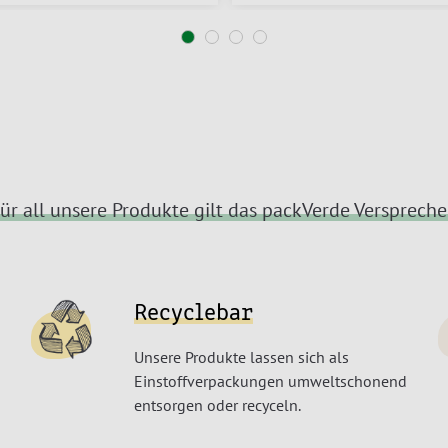
ür all unsere Produkte gilt das packVerde Versprech
Recyclebar
Unsere Produkte lassen sich als
Einstoffverpackungen umweltschonend
entsorgen oder recyceln.