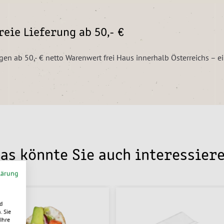
eie Lieferung ab 50,- €
ngen ab 50,- € netto Warenwert frei Haus innerhalb Österreichs – 
as könnte Sie auch interessier
lärung
d
. Sie
Ihre