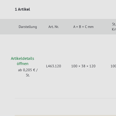
1 Artikel
St.
Darstellung
Art. Nr.
A × B × C mm
Krt
Artikeldetails
öffnen
L463.120
100 × 38 × 120
10
ab 0,205 €
/
St.