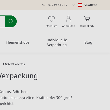
Store
Österreich
07249 483 83
auswählen
Suche
Merkliste
Anmelden
Warenkorb
Individuelle
Themenshops
Blog
Verpackung
Bagel-Verpackung
Verpackung
 Donuts, Brötchen
 Karton aus recyceltem Kraftpapier 300 g/m²
gerichtet