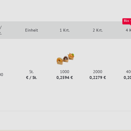
Bis 
/
Einheit
1 Krt.
2 Krt.
4 K
.
St.
1000
2000
40
00
€ / St.
0,2594 €
0,2279 €
0,2