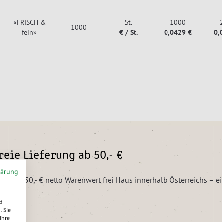
«FRISCH &
St.
1000
1000
fein»
€ / St.
0,0429 €
0,
eie Lieferung ab 50,- €
lärung
ngen ab 50,- € netto Warenwert frei Haus innerhalb Österreichs – 
d
. Sie
Ihre