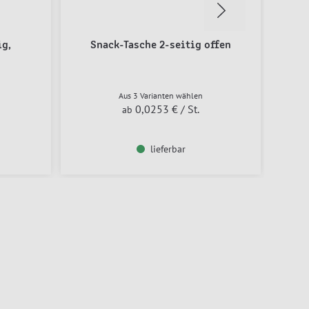
ig,
Snack-Tasche 2-seitig offen
Hot
Aus 3 Varianten wählen
0,0253 €
/ St.
ab
lieferbar