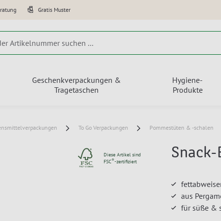
eratung
Gratis Muster
Geschenkverpackungen &
Hygiene-
Tragetaschen
Produkte
ensmittelverpackungen
To Go Verpackungen
Pommestüten & -schalen
Snack-
Diese Artikel sind
®
FSC
-zertifiziert
fettabweis
aus Pergame
für süße & 