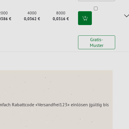
2000
4000
8000
0386 €
0,0362 €
0,0316 €
Gratis-
Muster
einfach Rabattcode «Versandfrei123» einlösen (gültig bis