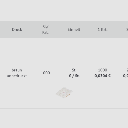
St./
Druck
Einheit
1 Krt.
2
Krt.
braun
St.
1000
1000
unbedruckt
€ / St.
0,0304 €
0,