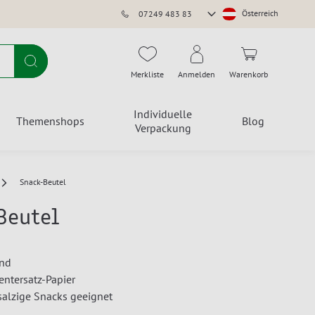
Store
Österreich
07249 483 83
auswählen
Suche
Merkliste
Anmelden
Warenkorb
Individuelle
Themenshops
Blog
Verpackung
Snack-Beutel
Beutel
end
ntersatz-Papier
salzige Snacks geeignet