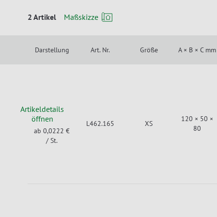
2 Artikel
Maßskizze
Darstellung
Art. Nr.
Größe
A × B × C mm
Artikeldetails
öffnen
120 × 50 ×
L462.165
XS
80
ab 0,0222 €
/ St.