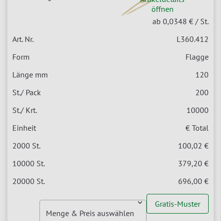
öffnen
ab 0,0348 €
/ St.
L360.412
Flagge
120
200
10000
€ Total
100,02 €
379,20 €
696,00 €
Gratis-Muster