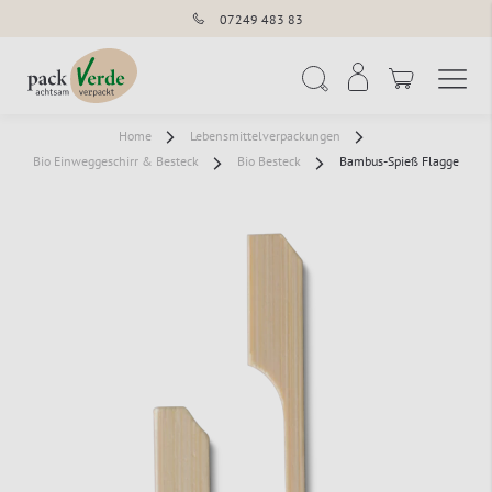
07249 483 83
Navigation umschal
Suche
Home
Lebensmittelverpackungen
Bio Einweggeschirr & Besteck
Bio Besteck
Bambus-Spieß Flagge