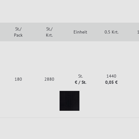
St./
St./
Einheit
0.5 Krt.
1
Pack
Krt.
St.
1440
180
2880
€ / St.
0,05 €