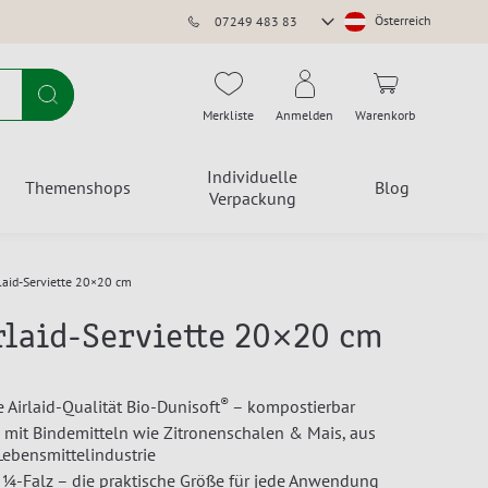
Store
Österreich
07249 483 83
auswählen
Suche
Merkliste
Anmelden
Warenkorb
Individuelle
Themenshops
Blog
Verpackung
rlaid-Serviette 20×20 cm
rlaid-Serviette 20×20 cm
®
 Airlaid-Qualität Bio-Dunisoft
– kompostierbar
– mit Bindemitteln wie Zitronenschalen & Mais, aus
Lebensmittelindustrie
 ¼-Falz – die praktische Größe für jede Anwendung