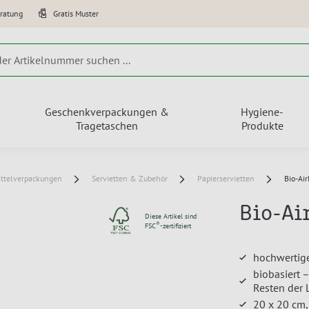
eratung
Gratis Muster
Geschenkverpackungen &
Hygiene-
Tragetaschen
Produkte
ttelverpackungen
Servietten & Zubehör
Papierservietten
Bio-Ai
Bio-Ai
Diese Artikel sind
®
FSC
-zertifiziert
hochwertige
biobasiert 
Resten der 
20 x 20 cm,