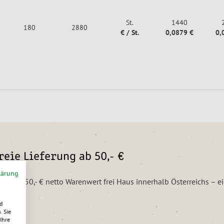
St.
1440
180
2880
€ / St.
0,0879 €
0,
eie Lieferung ab 50,- €
lärung
ngen ab 50,- € netto Warenwert frei Haus innerhalb Österreichs – 
d
. Sie
Ihre