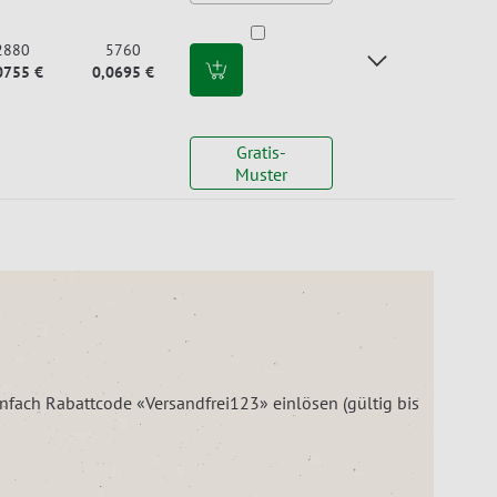
2880
5760
0755 €
0,0695 €
Gratis-
Muster
einfach Rabattcode «Versandfrei123» einlösen (gültig bis