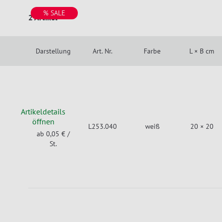
% SALE
2 Artikel
Darstellung
Art. Nr.
Farbe
L × B cm
Artikeldetails
öffnen
L253.040
weiß
20 × 20
ab 0,05 €
/
St.