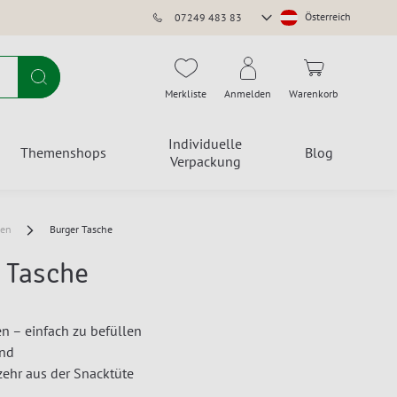
Store
Österreich
07249 483 83
auswählen
Suche
Merkliste
Anmelden
Warenkorb
Individuelle
Themenshops
Blog
Verpackung
ten
Burger Tasche
 Tasche
en – einfach zu befüllen
end
rzehr aus der Snacktüte