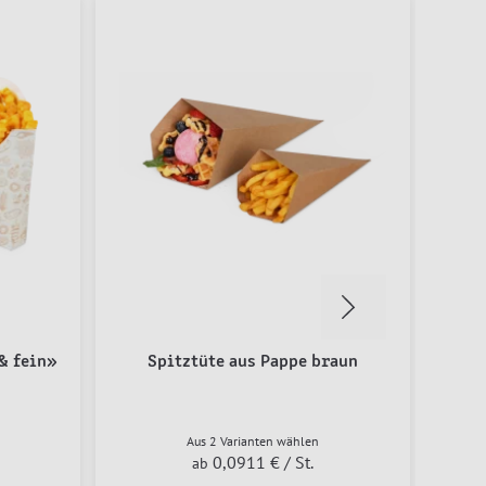
& fein»
Spitztüte aus Pappe braun
M
Aus 2 Varianten wählen
0,0911 €
/ St.
ab