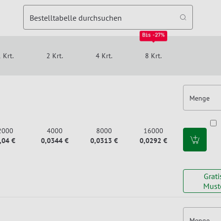
Bestelltabelle durchsuchen
Bis -27%
 Krt.
2 Krt.
4 Krt.
8 Krt.
Menge
2000
4000
8000
16000
,04 €
0,0344 €
0,0313 €
0,0292 €
Grati
Must
Menge