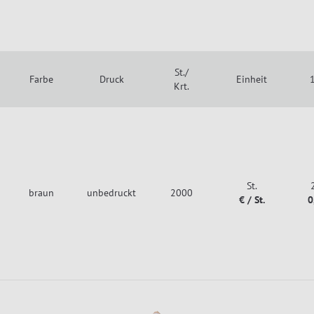
St./
Farbe
Druck
Einheit
1
Krt.
St.
braun
unbedruckt
2000
€ / St.
0