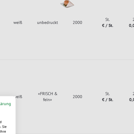
St.
weiß
unbedruckt
2000
€ / St.
0,
«FRISCH &
St.
weiß
2000
fein»
€ / St.
0,
lärung
d
. Sie
Ihre