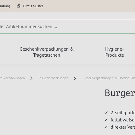
eratung
Gratis Muster
Geschenkverpackungen &
Hygiene-
Tragetaschen
Produkte
telverpackungen
To Go Verpackungen
Burger Verpackungen & Hotdog Tü
Burger
2-seitig off
fettabweis
direkter Ve