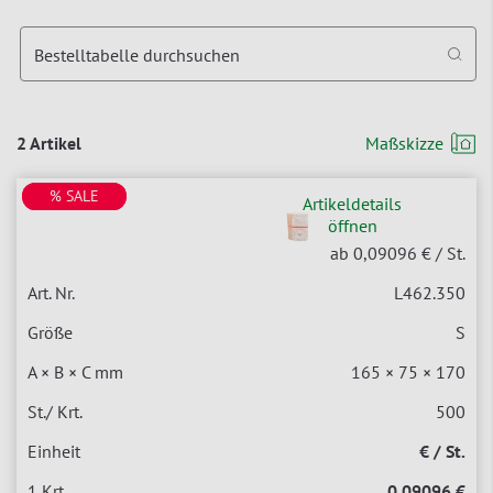
Bestelltabelle durchsuchen
2 Artikel
Maßskizze
% SALE
% SALE
Artikeldetails
öffnen
ab 0,09096 €
/ St.
L462.350
S
165 × 75 × 170
500
€ / St.
0,09096 €