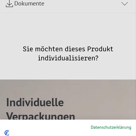
Dokumente
Sie möchten dieses Produkt
individualisieren?
Individuelle
Verpackungen
Datenschutzerklärung
nach Ihren Wünschen und