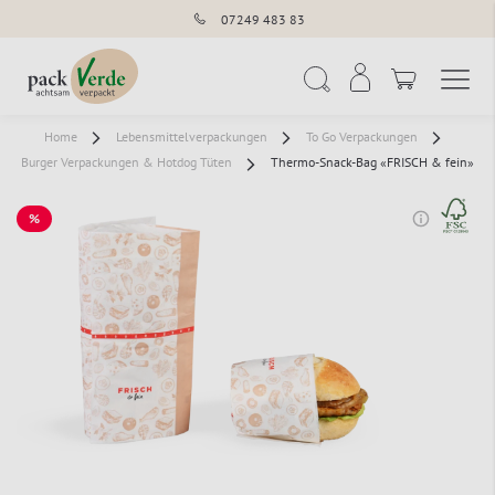
07249 483 83
Navigation umschal
Suche
Home
Lebensmittelverpackungen
To Go Verpackungen
Burger Verpackungen & Hotdog Tüten
Thermo-Snack-Bag «FRISCH & fein»
%
SALE