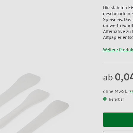
Die stabilen 
geschmacksneu
Speiseeis. Das
umweltfreundl
Alternative zu
Altpapier ents
Weitere Produ
0,0
ab
ohne MwSt.,
z
lieferbar