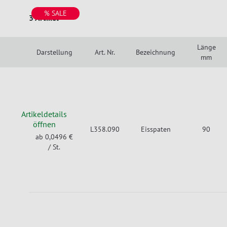
% SALE
3 Artikel
Länge
Darstellung
Art. Nr.
Bezeichnung
mm
Artikeldetails
öffnen
L358.090
Eisspaten
90
ab 0,0496 €
/ St.