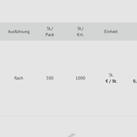
St./
St./
Ausführung
Einheit
Pack
Krt.
St.
flach
500
1000
€ / St.
0