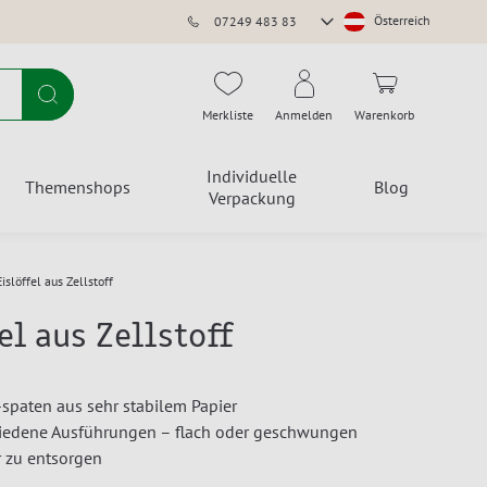
Store
Österreich
07249 483 83
auswählen
Suche
Merkliste
Anmelden
Warenkorb
Individuelle
Themenshops
Blog
Verpackung
Eislöffel aus Zellstoff
el aus Zellstoff
 -spaten aus sehr stabilem Papier
hiedene Ausführungen – flach oder geschwungen
r zu entsorgen