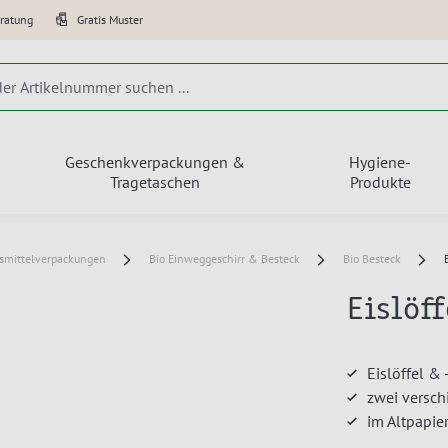
eratung
Gratis Muster
Geschenkverpackungen &
Hygiene-
Tragetaschen
Produkte
smittelverpackungen
Bio Einweggeschirr & Besteck
Bio Besteck
Eislöff
Eislöffel &
zwei versc
im Altpapie