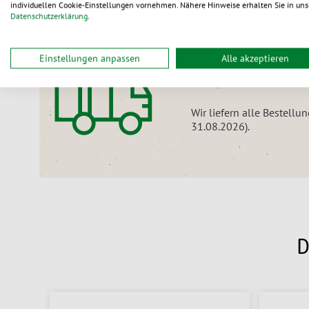
individuellen Cookie-Einstellungen vornehmen. Nähere Hinweise erhalten Sie in uns
Datenschutzerklärung
.
Nur noch für kurze Zeit:
Einstellungen anpassen
Alle akzeptieren
Versandkostenfr
Wir liefern alle Bestellu
31.08.2026).
D