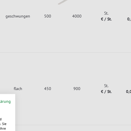
St.
geschwungen
500
4000
€ / St.
0
St.
flach
450
900
€ / St.
0,
lärung
d
. Sie
Ihre