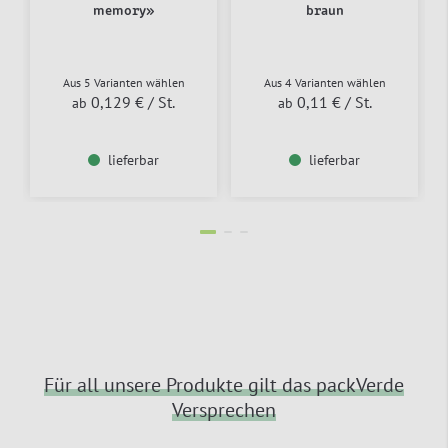
memory»
braun
Aus 5 Varianten wählen
Aus 4 Varianten wählen
0,129 €
/ St.
0,11 €
/ St.
ab
ab
lieferbar
lieferbar
Für all unsere Produkte gilt das packVerde
Versprechen