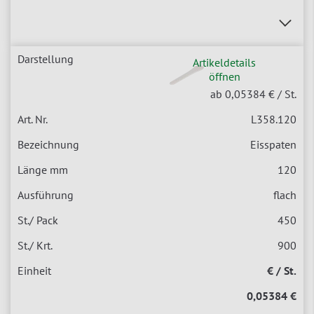
Artikeldetails
öffnen
ab 0,05384 €
/ St.
L358.120
Eisspaten
120
flach
450
900
€ / St.
0,05384 €