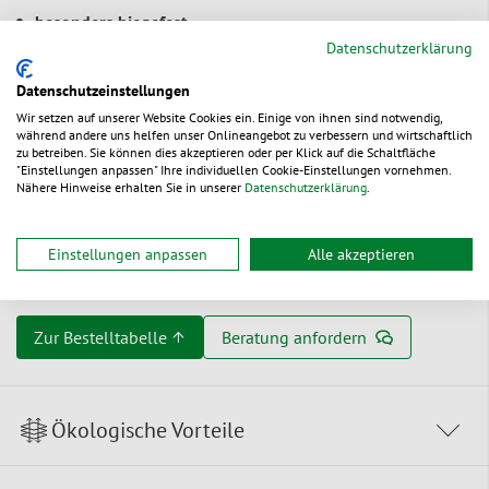
besonders biegefest
Datenschutzerklärung
glatte Oberfläche – für einen besonders angenehmen
Esskomfort
Datenschutzeinstellungen
für kalte und leicht warme Speisen geeignet (-25 °C bis
Wir setzen auf unserer Website Cookies ein. Einige von ihnen sind notwendig,
während andere uns helfen unser Onlineangebot zu verbessern und wirtschaftlich
max. +40 °C)
zu betreiben. Sie können dies akzeptieren oder per Klick auf die Schaltfläche
"Einstellungen anpassen" Ihre individuellen Cookie-Einstellungen vornehmen.
im Altpapier zu entsorgen
Nähere Hinweise erhalten Sie in unserer
Datenschutzerklärung
.
recyclingfähig
Einstellungen anpassen
Alle akzeptieren
Serviceverpackung gemäß Verpackungverordnung
Zur Bestelltabelle ↑
Beratung anfordern
Ökologische Vorteile