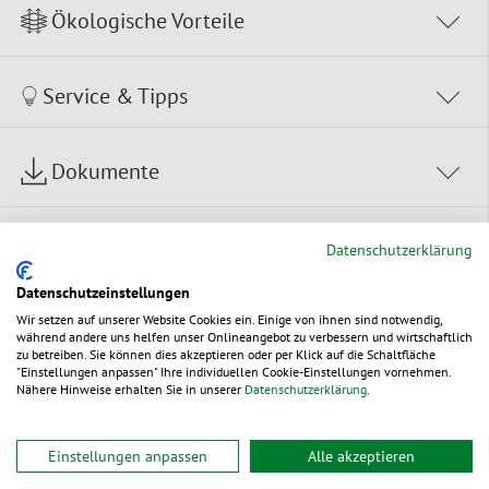
Ökologische Vorteile
Service & Tipps
Dokumente
Datenschutzerklärung
Edle Weihnachtsverpackung: Ihre
Datenschutzeinstellungen
Wir setzen auf unserer Website Cookies ein. Einige von ihnen sind notwendig,
Präsente im Flaschen-
während andere uns helfen unser Onlineangebot zu verbessern und wirtschaftlich
zu betreiben. Sie können dies akzeptieren oder per Klick auf die Schaltfläche
Geschenkkarton GOLDEN WISHES
"Einstellungen anpassen" Ihre individuellen Cookie-Einstellungen vornehmen.
glänzend verpackt
Nähere Hinweise erhalten Sie in unserer
Datenschutzerklärung
.
Einstellungen anpassen
Alle akzeptieren
Unser Flaschen-Geschenkkarton GOLDEN WISHES ist