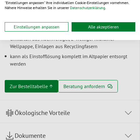
Paketdienst
der Deutschen Post Express
"Einstellungen anpassen" Ihre individuellen Cookie-Einstellungen vornehmen.
Nähere Hinweise erhalten Sie in unserer
Datenschutzerklärung
.
geringes Gewicht
– spart Transportkosten
Umkartons flach angeliefert – Faserguss-Einlagen werden
Einstellungen anpassen
Alle akzeptieren
platzsparend ineinander gestapelt geliefert
Umkarton aus hochwertiger, 2-welliger Kraftliner-
Wellpappe, Einlagen aus Recyclingfasern
kann als Einstofflösung komplett im Altpapier entsorgt
werden
Zur Bestelltabelle ↑
Beratung anfordern
Ökologische Vorteile
Dokumente