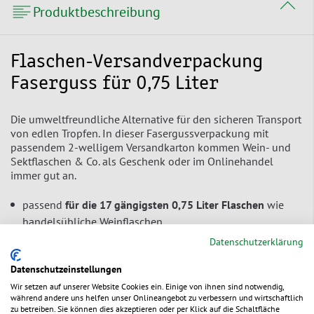
Produktbeschreibung
Flaschen-Versandverpackung
Faserguss für 0,75 Liter
Die umweltfreundliche Alternative für den sicheren Transport
von edlen Tropfen. In dieser Fasergussverpackung mit
passendem 2-welligem Versandkarton kommen Wein- und
Sektflaschen & Co. als Geschenk oder im Onlinehandel
immer gut an.
passend
für die 17 gängigsten 0,75 Liter Flaschen
wie
handelsübliche Weinflaschen
Datenschutzerklärung
Einlage aus Papierfaserguss
wirkt schützend und
isolierend
Datenschutzeinstellungen
geprüft durch das ÖIV
(Österreichisches Institut für
Wir setzen auf unserer Website Cookies ein. Einige von ihnen sind notwendig,
während andere uns helfen unser Onlineangebot zu verbessern und wirtschaftlich
Verpackungswesen) –
erfüllt die Anforderungen
im
zu betreiben. Sie können dies akzeptieren oder per Klick auf die Schaltfläche