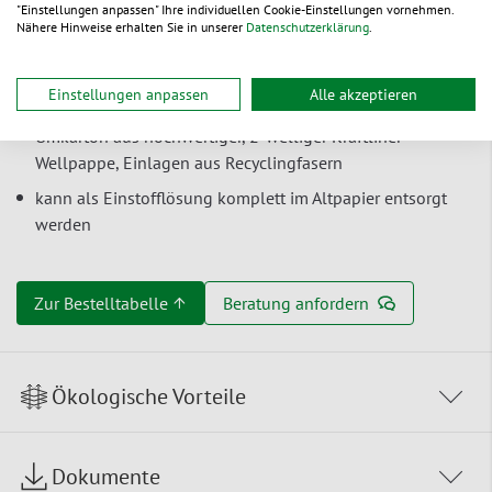
Paketdienst
der Deutschen Post Express
"Einstellungen anpassen" Ihre individuellen Cookie-Einstellungen vornehmen.
Nähere Hinweise erhalten Sie in unserer
Datenschutzerklärung
.
geringes Gewicht
– spart Transportkosten
Umkartons flach angeliefert – Faserguss-Einlagen werden
Einstellungen anpassen
Alle akzeptieren
platzsparend ineinander gestapelt geliefert
Umkarton aus hochwertiger, 2-welliger Kraftliner-
Wellpappe, Einlagen aus Recyclingfasern
kann als Einstofflösung komplett im Altpapier entsorgt
werden
Zur Bestelltabelle ↑
Beratung anfordern
Ökologische Vorteile
Dokumente