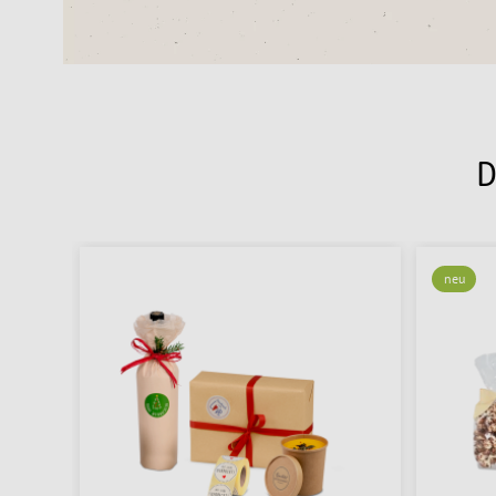
D
neu