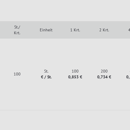
St./
Einheit
1 Krt.
2 Krt.
4
Krt.
St.
100
200
100
€ / St.
0,853 €
0,734 €
0