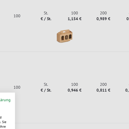
St.
100
200
100
€ / St.
1,154 €
0,989 €
0
St.
100
200
100
€ / St.
0,946 €
0,811 €
0
lärung
d
. Sie
Ihre