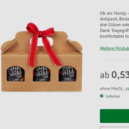
Ob als Honig-
Antipasti, Bro
drei Gläser od
Dank Tragegri
komfortabel tr
Weitere Produ
0,5
ab
ohne MwSt.,
z
lieferbar