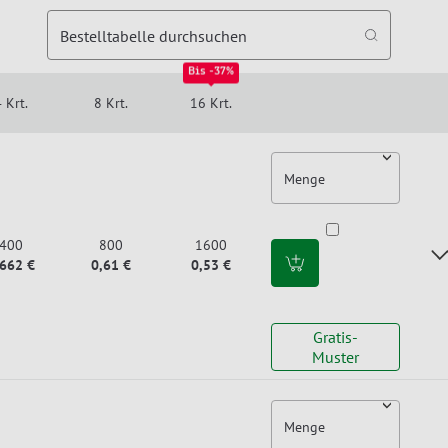
Bestelltabelle durchsuchen
Bis -37%
 Krt.
8 Krt.
16 Krt.
Menge
400
800
1600
,662 €
0,61 €
0,53 €
Gratis-
Muster
Menge