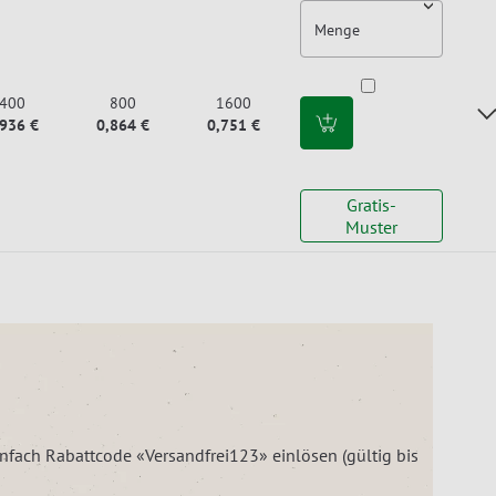
Menge
400
800
1600
,936 €
0,864 €
0,751 €
Gratis-
Muster
einfach Rabattcode «Versandfrei123» einlösen (gültig bis