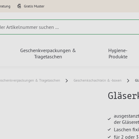
eratung
Gratis Muster
Geschenkverpackungen &
Hygiene-
Tragetaschen
Produkte
eschenkverpackungen & Tragetaschen
Geschenkschachteln & -boxen
Gl
Gläser
ausgestanzt
der Gläsere
Laschen fix
für 2 oder 3