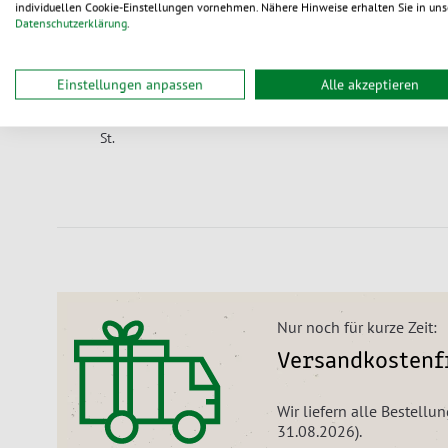
individuellen Cookie-Einstellungen vornehmen. Nähere Hinweise erhalten Sie in uns
Datenschutzerklärung
.
Artikeldetails
Einstellungen anpassen
Alle akzeptieren
öffnen
248 × 80 ×
644.380
3
115
ab 0,751 €
/
St.
Nur noch für kurze Zeit:
Versandkostenfr
Wir liefern alle Bestellu
31.08.2026).