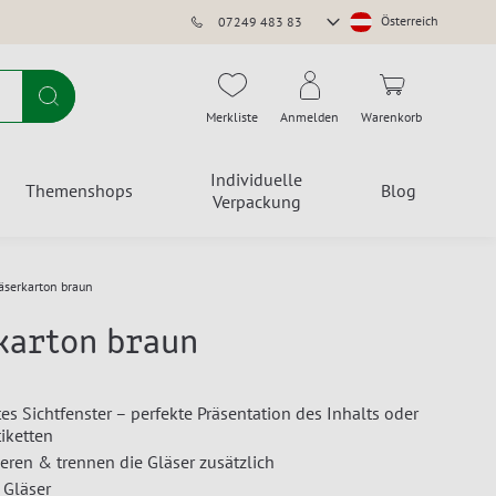
Store
Österreich
07249 483 83
auswählen
Suche
Merkliste
Anmelden
Warenkorb
Individuelle
Themenshops
Blog
Verpackung
äserkarton braun
karton braun
es Sichtfenster – perfekte Präsentation des Inhalts oder
tiketten
ieren & trennen die Gläser zusätzlich
 Gläser