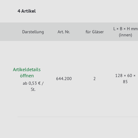
4 Artikel
L × B × H mm
Darstellung
Art. Nr.
für Gläser
(innen)
Artikeldetails
öffnen
128 × 60 ×
644.200
2
85
ab 0,53 €
/
St.