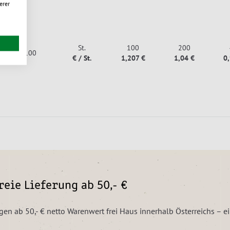
erer
St.
100
200
100
€ / St.
1,207 €
1,04 €
0
eie Lieferung ab 50,- €
ngen ab 50,- € netto Warenwert frei Haus innerhalb Österreichs – 