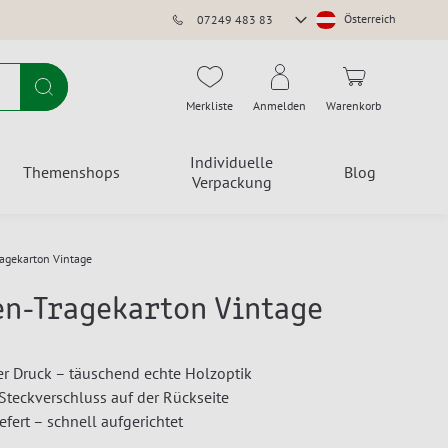
Store
Österreich
07249 483 83
auswählen
Suche
Merkliste
Anmelden
Warenkorb
Individuelle
Themenshops
Blog
Verpackung
agekarton Vintage
en-Tragekarton Vintage
r Druck – täuschend echte Holzoptik
 Steckverschluss auf der Rückseite
efert – schnell aufgerichtet