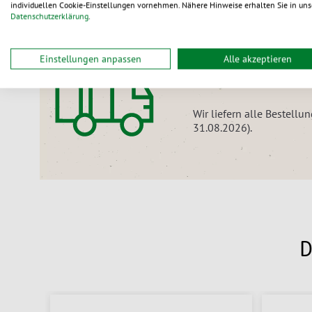
individuellen Cookie-Einstellungen vornehmen. Nähere Hinweise erhalten Sie in uns
Datenschutzerklärung
.
Nur noch für kurze Zeit:
Einstellungen anpassen
Alle akzeptieren
Versandkostenfr
Wir liefern alle Bestellu
31.08.2026).
D