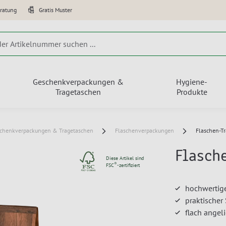
eratung
Gratis Muster
Geschenkverpackungen &
Hygiene-
Tragetaschen
Produkte
chenkverpackungen & Tragetaschen
Flaschenverpackungen
Flaschen-Tr
Flasch
Diese Artikel sind
®
FSC
-zertifiziert
hochwertige
praktischer
flach angeli