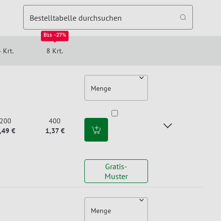
Bestelltabelle durchsuchen
Bis -27%
 Krt.
8 Krt.
Menge
200
400
,49 €
1,37 €
Gratis-
Muster
Menge