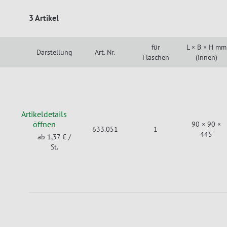
3 Artikel
für
L × B × H mm
Darstellung
Art. Nr.
Flaschen
(innen)
Artikeldetails
öffnen
90 × 90 ×
633.051
1
445
ab 1,37 €
/
St.