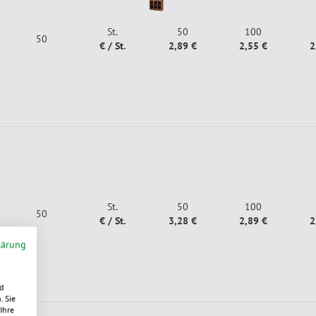
St.
50
100
50
€ / St.
2,89 €
2,55 €
2
St.
50
100
50
€ / St.
3,28 €
2,89 €
2
lärung
d
. Sie
Ihre