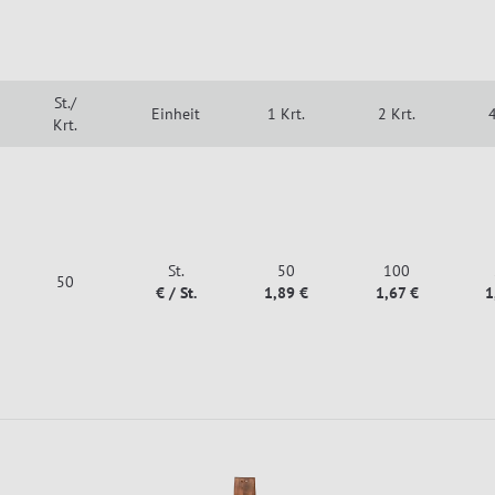
St./
Einheit
1 Krt.
2 Krt.
4
Krt.
St.
50
100
50
€ / St.
1,89 €
1,67 €
1