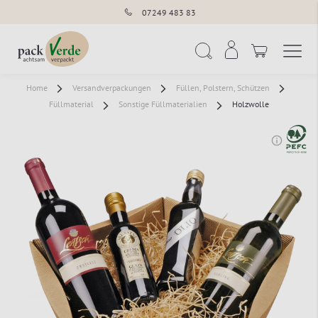
07249 483 83
Navigation umschal
Suche
Home
Versandverpackungen
Füllen, Polstern, Schützen
Füllmaterial
Sonstige Füllmaterialien
Holzwolle