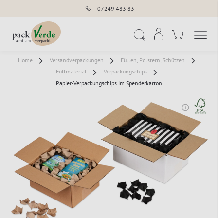
07249 483 83
Navigation umschal
Suche
Home
Versandverpackungen
Füllen, Polstern, Schützen
Füllmaterial
Verpackungschips
Papier-Verpackungschips im Spenderkarton