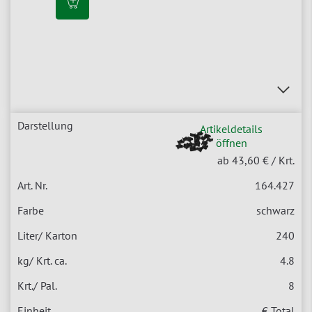
Artikeldetails
öffnen
ab 43,60 €
/ Krt.
164.427
schwarz
240
4.8
8
€ Total