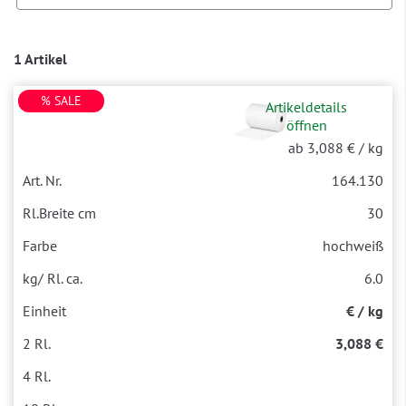
1 Artikel
% SALE
Artikeldetails
öffnen
ab 3,088 €
/ kg
164.130
30
hochweiß
6.0
€ / kg
3,088 €