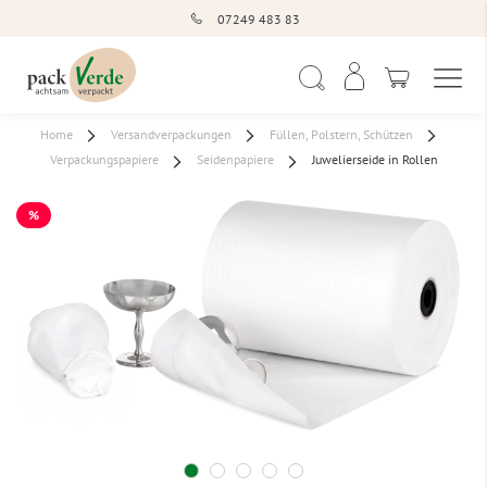
07249 483 83
Navigation umschal
Suche
Home
Versandverpackungen
Füllen, Polstern, Schützen
Verpackungspapiere
Seidenpapiere
Juwelierseide in Rollen
%
SALE