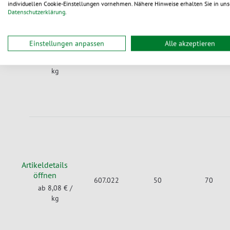
individuellen Cookie-Einstellungen vornehmen. Nähere Hinweise erhalten Sie in uns
Datenschutzerklärung
.
Artikeldetails
Einstellungen anpassen
Alle akzeptieren
öffnen
607.030
50
70
ab 8,08 €
/
kg
Artikeldetails
öffnen
607.022
50
70
ab 8,08 €
/
kg