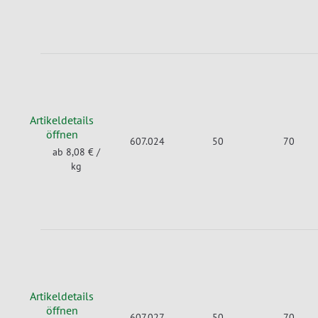
Artikeldetails
öffnen
607.024
50
70
ab 8,08 €
/
kg
Artikeldetails
öffnen
607.027
50
70