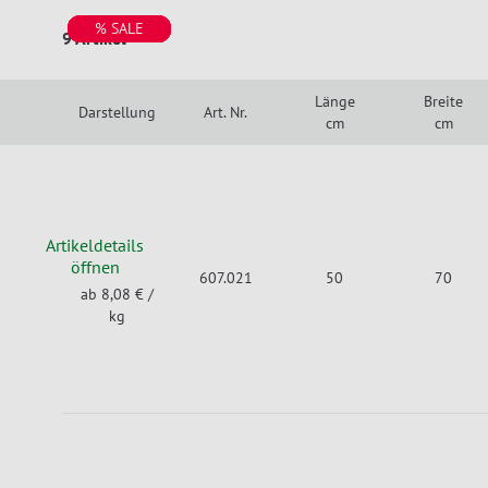
% SALE
% SALE
% SALE
% SALE
% SALE
% SALE
% SALE
% SALE
% SALE
9 Artikel
Länge
Breite
Darstellung
Art. Nr.
cm
cm
Artikeldetails
öffnen
607.021
50
70
ab 8,08 €
/
kg