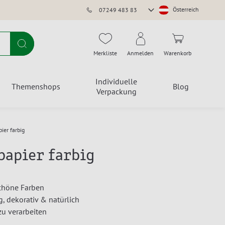
Store
Österreich
07249 483 83
auswählen
Suche
Merkliste
Anmelden
Warenkorb
Individuelle
Themenshops
Blog
Verpackung
ier farbig
papier farbig
chöne Farben
, dekorativ & natürlich
u verarbeiten