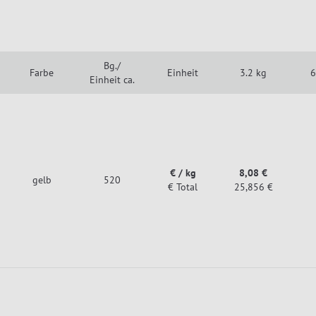
Bg./
Farbe
Einheit
3.2 kg
6
Einheit ca.
€ / kg
8,08 €
gelb
520
€ Total
25,856 €