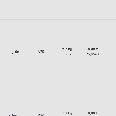
€ / kg
8,08 €
grün
520
€ Total
25,856 €
€ / kg
8,08 €
schwarz
520