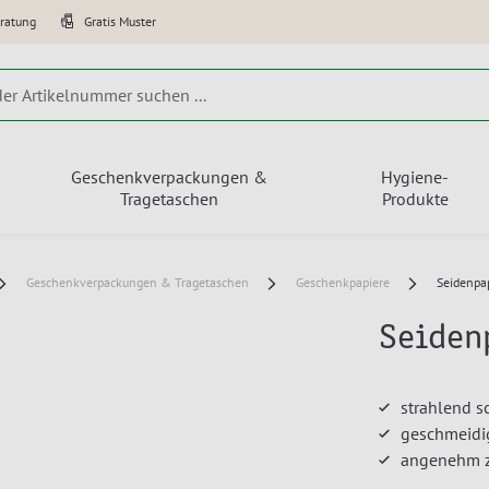
eratung
Gratis Muster
Geschenkverpackungen &
Hygiene-
Tragetaschen
Produkte
Geschenkverpackungen & Tragetaschen
Geschenkpapiere
Seidenpap
Seiden
strahlend s
geschmeidig
angenehm z