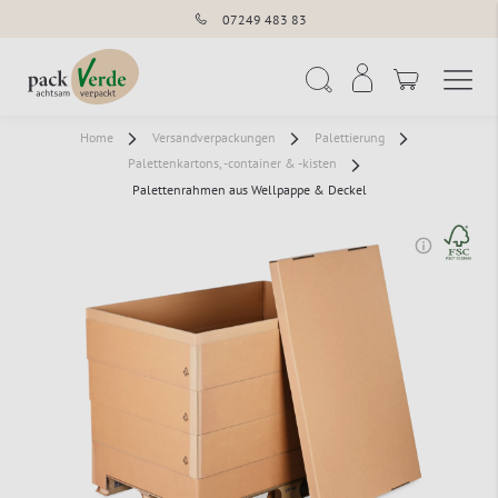
07249 483 83
Navigation umschal
Suche
Home
Versandverpackungen
Palettierung
Palettenkartons, -container & -kisten
Palettenrahmen aus Wellpappe & Deckel