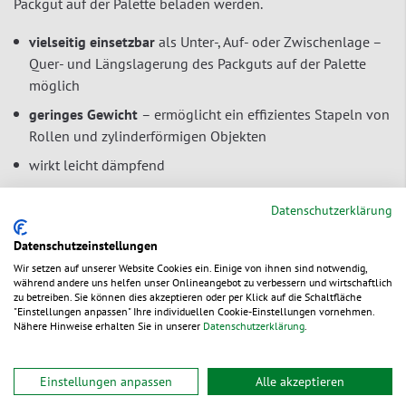
Packgut auf der Palette beladen werden.
vielseitig einsetzbar
als Unter-, Auf- oder Zwischenlage –
Quer- und Längslagerung des Packguts auf der Palette
möglich
geringes Gewicht
– ermöglicht ein effizientes Stapeln von
Rollen und zylinderförmigen Objekten
wirkt leicht dämpfend
effektiver Schutz vor Beschädigung der untersten Rollen
Datenschutzerklärung
bei Lagerung und Transport durch flächendeckende
Verteilung vom Gewicht
Datenschutzeinstellungen
in 4 verschiedenen Größen für unterschiedliche Rollen
Wir setzen auf unserer Website Cookies ein. Einige von ihnen sind notwendig,
während andere uns helfen unser Onlineangebot zu verbessern und wirtschaftlich
erhältlich
zu betreiben. Sie können dies akzeptieren oder per Klick auf die Schaltfläche
"Einstellungen anpassen" Ihre individuellen Cookie-Einstellungen vornehmen.
nestbar – spart Lagerplatz
Nähere Hinweise erhalten Sie in unserer
Datenschutzerklärung
.
umweltfreundlich –
aus Recyclingpapier
Einstellungen anpassen
Alle akzeptieren