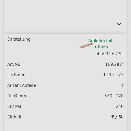
Artikeldetails
öffnen
ab 6,94 €
/ St.
169.282
*
1.110 × 175
3
350 - 370
240
€ / St.