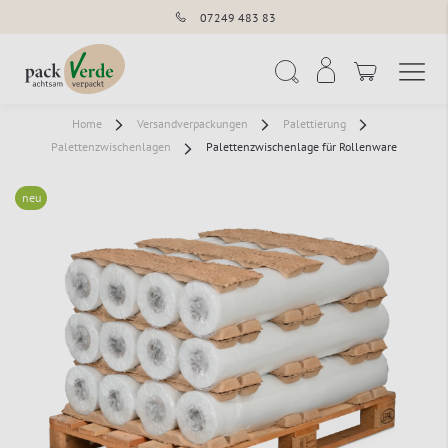
07249 483 83
Navigation umschal
Suche
Home
Versandverpackungen
Palettierung
Palettenzwischenlagen
Palettenzwischenlage für Rollenware
neu