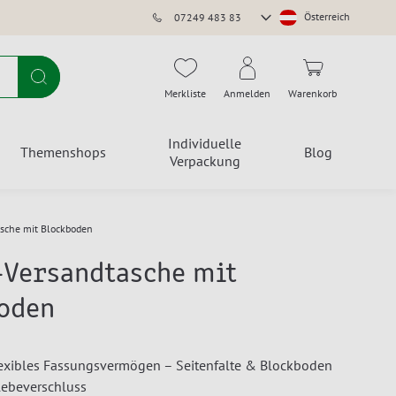
Store
Österreich
07249 483 83
auswählen
Suche
Merkliste
Anmelden
Warenkorb
Individuelle
Themenshops
Blog
Verpackung
asche mit Blockboden
-Versandtasche mit
oden
lexibles Fassungsvermögen – Seitenfalte & Blockboden
lebeverschluss