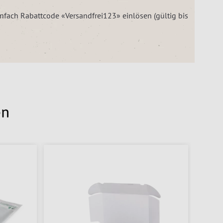
einfach Rabattcode «Versandfrei123» einlösen (gültig bis
en
neu