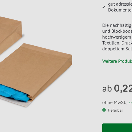
gut adressi
Dokumente
Die nachhaltig
und Blockboden
hochwertigem P
Textilien, Dru
doppeltem Sel
Weitere Produ
0,2
ab
ohne MwSt.,
z
lieferbar