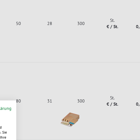
St.
50
28
300
€ / St.
0
St.
80
31
300
€ / St.
0
lärung
d
. Sie
Ihre