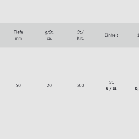
Tiefe
g/St.
St./
Einheit
1
mm
ca.
Krt.
St.
50
20
300
€ / St.
0