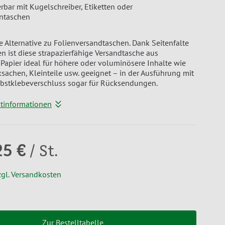
erbar mit Kugelschreiber, Etiketten oder
ntaschen
e Alternative zu Folienversandtaschen. Dank Seitenfalte
 ist diese strapazierfähige Versandtasche aus
apier ideal für höhere oder voluminösere Inhalte wie
cksachen, Kleinteile usw. geeignet – in der Ausführung mit
bstklebeverschluss sogar für Rücksendungen.
ktinformationen
25 €
/ St.
zgl. Versandkosten
Zur Bestelltabelle