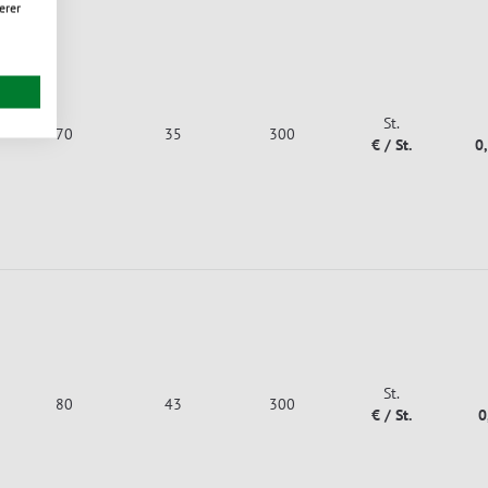
erer
St.
70
35
300
€ / St.
0
St.
80
43
300
€ / St.
0