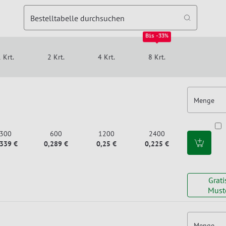
Bestelltabelle durchsuchen
Bis -33%
 Krt.
2 Krt.
4 Krt.
8 Krt.
Menge
300
600
1200
2400
,339 €
0,289 €
0,25 €
0,225 €
Grati
Must
Menge