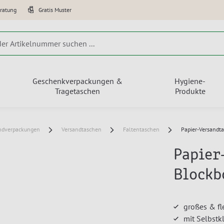
eratung
Gratis Muster
Geschenkverpackungen &
Hygiene-
Tragetaschen
Produkte
ndverpackungen
Versandtaschen
Faltentaschen
Papier-Versandt
Papier
Blockb
großes & f
mit Selbstk