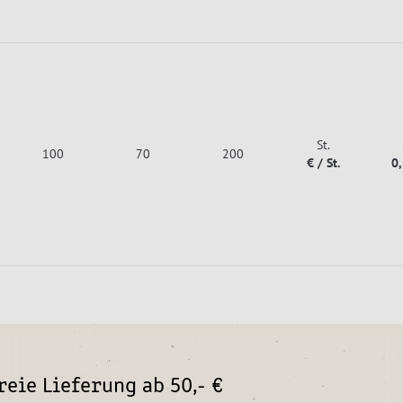
St.
100
70
200
€ / St.
0
eie Lieferung ab 50,- €