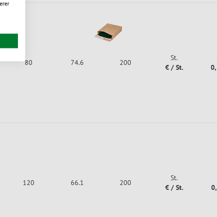
erer
St.
80
74.6
200
€ / St.
0
St.
120
66.1
200
€ / St.
0