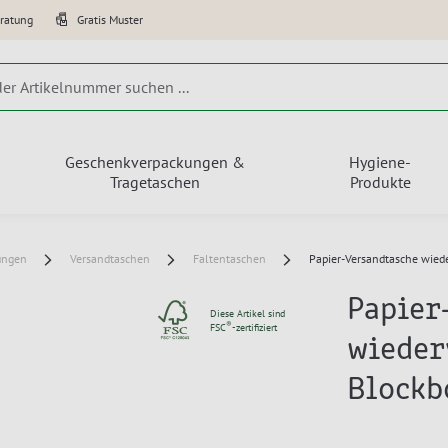
eratung
Gratis Muster
Geschenkverpackungen &
Hygiene-
Tragetaschen
Produkte
ungen
Versandtaschen
Faltentaschen
Papier-Versandtasche wied
Papier
Diese Artikel sind
®
FSC
-zertifiziert
wieder
Blockb