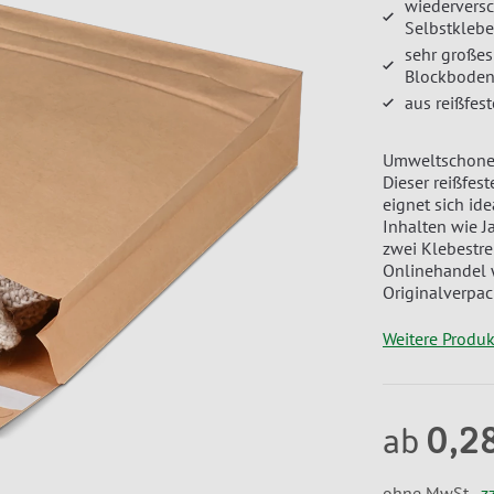
wiederversc
Selbstklebe
sehr großes
Blockbode
aus reißfes
Umweltschonen
Dieser reißfes
eignet sich i
Inhalten wie Ja
zwei Klebestr
Onlinehandel 
Originalverpa
Weitere Produ
0,2
ab
ohne MwSt.,
z