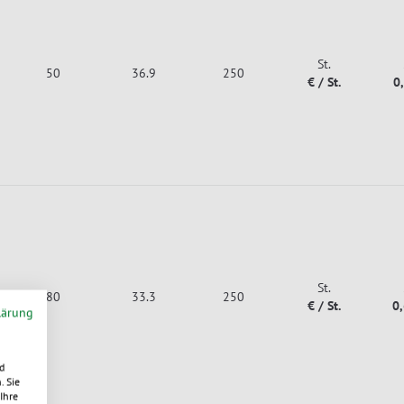
St.
50
36.9
250
€ / St.
0
St.
80
33.3
250
€ / St.
0
lärung
d
. Sie
Ihre