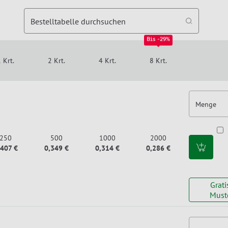
Bestelltabelle durchsuchen
Bis -29%
 Krt.
2 Krt.
4 Krt.
8 Krt.
Menge
250
500
1000
2000
,407 €
0,349 €
0,314 €
0,286 €
Grati
Must