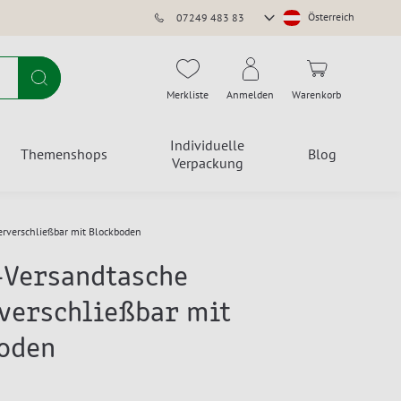
Store
Österreich
07249 483 83
auswählen
Suche
Merkliste
Anmelden
Warenkorb
Individuelle
Themenshops
Blog
Verpackung
erverschließbar mit Blockboden
-Versandtasche
verschließbar mit
oden