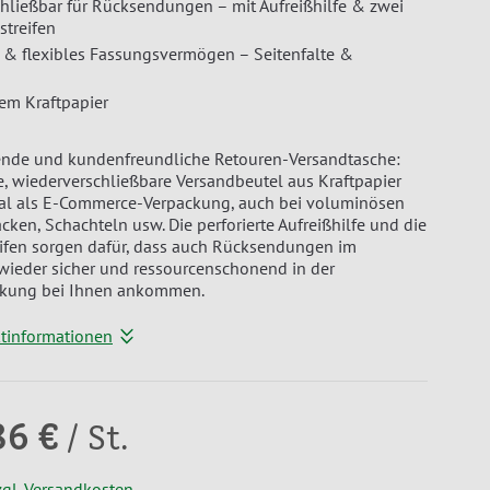
hließbar für Rücksendungen – mit Aufreißhilfe & zwei
streifen
 & flexibles Fassungsvermögen – Seitenfalte &
n
tem Kraftpapier
de und kundenfreundliche Retouren-Versandtasche:
te, wiederverschließbare Versandbeutel aus Kraftpapier
deal als E-Commerce-Verpackung, auch bei voluminösen
cken, Schachteln usw. Die perforierte Aufreißhilfe und die
eifen sorgen dafür, dass auch Rücksendungen im
wieder sicher und ressourcenschonend in der
ckung bei Ihnen ankommen.
ktinformationen
86 €
/ St.
zgl. Versandkosten