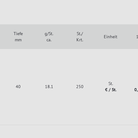
Tiefe
g/St.
St./
Einheit
1
mm
ca.
Krt.
St.
40
18.1
250
€ / St.
0