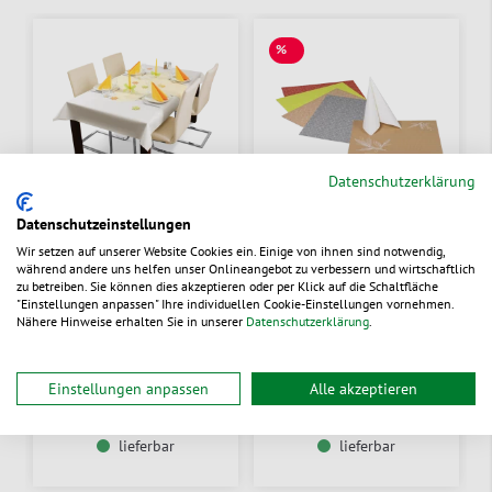
%
SALE
Datenschutzerklärung
Datenschutzeinstellungen
Wir setzen auf unserer Website Cookies ein. Einige von ihnen sind notwendig,
während andere uns helfen unser Onlineangebot zu verbessern und wirtschaftlich
Tischtuchrolle
Bio-Tischset Dunicel®
zu betreiben. Sie können dies akzeptieren oder per Klick auf die Schaltfläche
reißfest Dunicel®
"Einstellungen anpassen" Ihre individuellen Cookie-Einstellungen vornehmen.
Nähere Hinweise erhalten Sie in unserer
Datenschutzerklärung
.
Zum Produkt
Aus 5 Varianten wählen
63,85 €
/ Rl.
0,1864 €
/ St.
ab
ab
Einstellungen anpassen
Alle akzeptieren
lieferbar
lieferbar