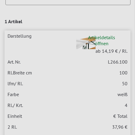
1 Artikel
Artikeldetails
öffnen
ab 14,19 €
/ Rl.
L266.100
100
50
weiß
4
€ Total
37,96 €