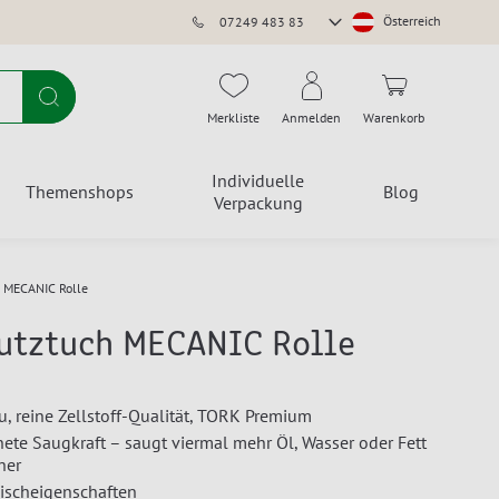
Store
Österreich
07249 483 83
auswählen
Suche
Merkliste
Anmelden
Warenkorb
Individuelle
Themenshops
Blog
Verpackung
 MECANIC Rolle
utztuch MECANIC Rolle
au, reine Zellstoff-Qualität, TORK Premium
ete Saugkraft – saugt viermal mehr Öl, Wasser oder Fett
her
ischeigenschaften