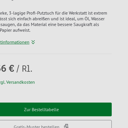
rke, 3-lagige Profi-Putztuch für die Werkstatt ist extrem
ässt sich einfach abreißen und ist ideal, um Öl, Wasser
usaugen, da das Material eine bessere Saugkraft als
apier aufweist.
ktinformationen
56 €
/ Rl.
zgl. Versandkosten
Zur Bestelltabelle
Gratis-Muster bestellen