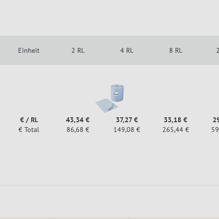
Einheit
2 Rl.
4 Rl.
8 Rl.
2
€ / Rl.
43,34 €
37,27 €
33,18 €
2
€ Total
86,68 €
149,08 €
265,44 €
59