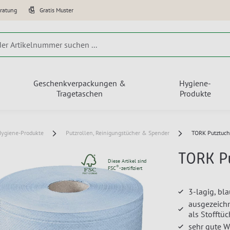
eratung
Gratis Muster
Geschenkverpackungen &
Hygiene-
Tragetaschen
Produkte
ygiene-Produkte
Putzrollen, Reinigungstücher & Spender
TORK Putztuch
TORK P
Diese Artikel sind
®
FSC
-zertifiziert
3-lagig, bl
ausgezeichn
als Stofftüc
sehr gute W