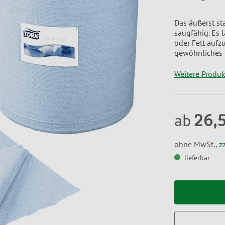
Das äußerst sta
saugfähig. Es l
oder Fett aufz
gewöhnliches P
Weitere Produ
26,
ab
ohne MwSt.,
z
lieferbar