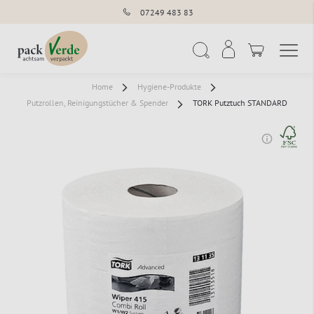
07249 483 83
Navigation umschal
Suche
Home
Hygiene-Produkte
Putzrollen, Reinigungstücher & Spender
TORK Putztuch STANDARD