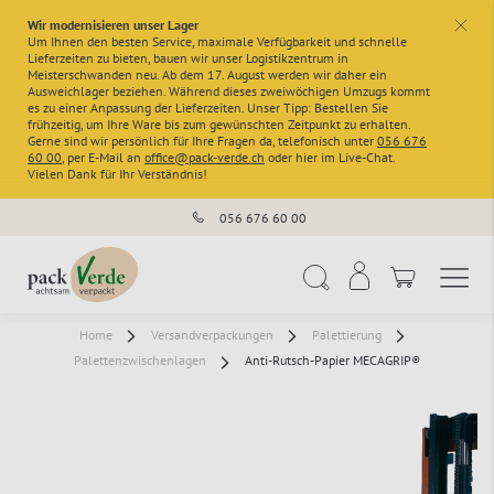
Wir modernisieren unser Lager
x
Um Ihnen den besten Service, maximale Verfügbarkeit und schnelle
Lieferzeiten zu bieten, bauen wir unser Logistikzentrum in
Meisterschwanden neu. Ab dem 17. August werden wir daher ein
Ausweichlager beziehen. Während dieses zweiwöchigen Umzugs kommt
es zu einer Anpassung der Lieferzeiten. Unser Tipp: Bestellen Sie
frühzeitig, um Ihre Ware bis zum gewünschten Zeitpunkt zu erhalten.
Gerne sind wir persönlich für Ihre Fragen da, telefonisch unter
056 676
60 00
, per E-Mail an
office@pack-verde.ch
oder hier im Live-Chat.
Vielen Dank für Ihr Verständnis!
056 676 60 00
Navigation umschal
Suche
Home
Versandverpackungen
Palettierung
Palettenzwischenlagen
Anti-Rutsch-Papier MECAGRIP®