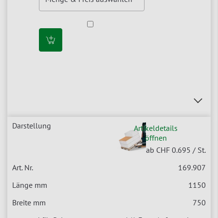
Artikeldetails
öffnen
ab CHF 0.695
/ St.
169.907
1150
750