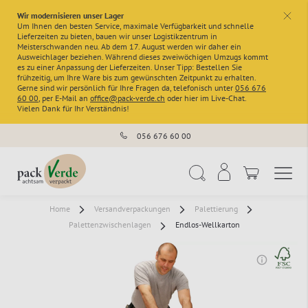
Wir modernisieren unser Lager
x
Um Ihnen den besten Service, maximale Verfügbarkeit und schnelle
Lieferzeiten zu bieten, bauen wir unser Logistikzentrum in
Meisterschwanden neu. Ab dem 17. August werden wir daher ein
Ausweichlager beziehen. Während dieses zweiwöchigen Umzugs kommt
es zu einer Anpassung der Lieferzeiten. Unser Tipp: Bestellen Sie
frühzeitig, um Ihre Ware bis zum gewünschten Zeitpunkt zu erhalten.
Gerne sind wir persönlich für Ihre Fragen da, telefonisch unter
056 676
60 00
, per E-Mail an
office@pack-verde.ch
oder hier im Live-Chat.
Vielen Dank für Ihr Verständnis!
056 676 60 00
Navigation umschal
Suche
Home
Versandverpackungen
Palettierung
Palettenzwischenlagen
Endlos-Wellkarton