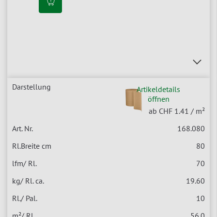
Artikeldetails
öffnen
ab CHF 1.41
/ m²
168.080
80
70
19.60
10
56.0