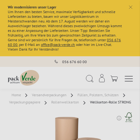
Wir modernisieren unser Lager
x
Um Ihnen den besten Service, maximale Verfügbarkeit und schnelle
Lieferzeiten zu bieten, bauen wir unser Logistikzentrum in
Meisterschwanden neu. Ab dem 17. August werden wir daher ein
Ausweichlager beziehen. Während dieses zweiwöchigen Umzugs kommt
es zu einer Anpassung der Lieferzeiten. Unser Tipp: Bestellen Sie
frühzeitig, um Ihre Ware bis zum gewünschten Zeitpunkt zu erhalten.
Gerne sind wir persönlich für Ihre Fragen da, telefonisch unter
056 676
60 00
, per E-Mail an
office@pack-verde.ch
oder hier im Live-Chat.
Vielen Dank für Ihr Verständnis!
056 676 60 00
Navigation umschal
Suche
Home
Versandverpackungen
Füllen, Polstern, Schützen
Verpackungspapiere
Rollenwellkarton
Wellkarton-Rolle STRONG