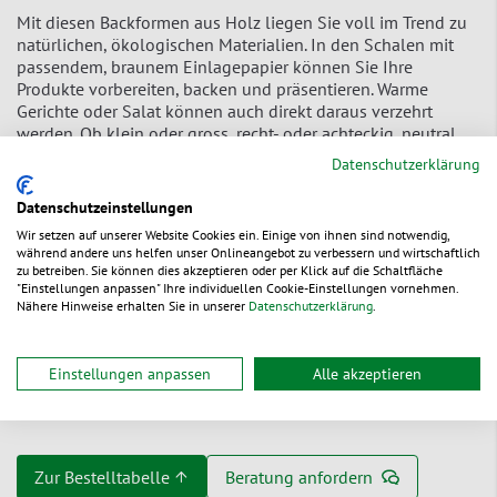
Mit diesen Backformen aus Holz liegen Sie voll im Trend zu
natürlichen, ökologischen Materialien. In den Schalen mit
passendem, braunem Einlagepapier können Sie Ihre
Produkte vorbereiten, backen und präsentieren. Warme
Gerichte oder Salat können auch direkt daraus verzehrt
werden. Ob klein oder gross, recht- oder achteckig, neutral
oder individuell bedruckt – Sie haben die Wahl.
Datenschutzerklärung
aus
geschältem, unbehandelten Pappelholz «Aspe»
Datenschutzeinstellungen
absolut dichtes Einlagepapier
– auf beiden Seiten
Wir setzen auf unserer Website Cookies ein. Einige von ihnen sind notwendig,
während andere uns helfen unser Onlineangebot zu verbessern und wirtschaftlich
silikonisiert
zu betreiben. Sie können dies akzeptieren oder per Klick auf die Schaltfläche
"Einstellungen anpassen" Ihre individuellen Cookie-Einstellungen vornehmen.
geeignet für Tiefkühler, Mikrowelle und Backofen
Nähere Hinweise erhalten Sie in unserer
Datenschutzerklärung
.
ideal für Brote, Pasteten, Fertiggerichte, Aufläufe, Salate
usw.
Einstellungen anpassen
Alle akzeptieren
biologisch abbaubar (ausgn. Einlagepapier)
Zur Bestelltabelle ↑
Beratung anfordern