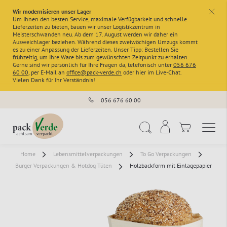
Wir modernisieren unser Lager
x
Um Ihnen den besten Service, maximale Verfügbarkeit und schnelle
Lieferzeiten zu bieten, bauen wir unser Logistikzentrum in
Meisterschwanden neu. Ab dem 17. August werden wir daher ein
Ausweichlager beziehen. Während dieses zweiwöchigen Umzugs kommt
es zu einer Anpassung der Lieferzeiten. Unser Tipp: Bestellen Sie
frühzeitig, um Ihre Ware bis zum gewünschten Zeitpunkt zu erhalten.
Gerne sind wir persönlich für Ihre Fragen da, telefonisch unter
056 676
60 00
, per E-Mail an
office@pack-verde.ch
oder hier im Live-Chat.
Vielen Dank für Ihr Verständnis!
056 676 60 00
Navigation umschal
Suche
Home
Lebensmittelverpackungen
To Go Verpackungen
Burger Verpackungen & Hotdog Tüten
Holzbackform mit Einlagepapier